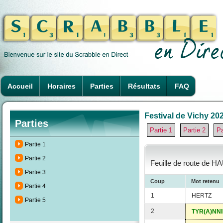
Accueil
Horaires
Parties
Résultats
FAQ
Festival de Vichy 202
Parties
Partie 1
Partie 2
Pa
Partie 1
Partie 2
Feuille de route de H
Partie 3
Coup
Mot retenu
Partie 4
1
HERTZ
Partie 5
2
TYR(A)NNI