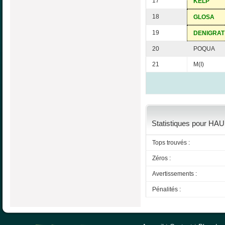
17
KELP
18
GLOSA
19
DENIGRAT
20
POQUA
21
M(I)
Statistiques pour HAU
Tops trouvés :
Zéros :
Avertissements :
Pénalités :