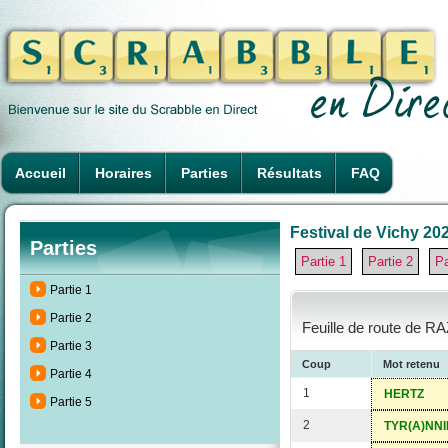
Accueil
Horaires
Parties
Résultats
FAQ
Festival de Vichy 202
Parties
Partie 1
Partie 2
Pa
Partie 1
Partie 2
Feuille de route de R
Partie 3
Coup
Mot retenu
Partie 4
1
HERTZ
Partie 5
2
TYR(A)NNI