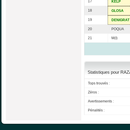
17
KELP
18
GLOSA
19
DENIGRAT
20
POQUA
21
M(I)
Statistiques pour RAZ
Tops trouvés :
Zéros :
Avertissements :
Pénalités :