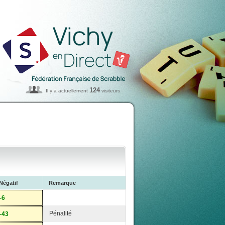
124
Il y a actuellement
visiteurs
Négatif
Remarque
-6
Pénalité
-43