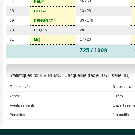
17
46 / 50
KELP
18
13 / 28
GLOSA
19
83 / 149
DENIGRAT
20
POQUA
28
21
17 / 23
M(I)
725 / 1009
Statistiques pour VIREMOT Jacqueline (table 1061, série 4B)
Tops trouvés :
6 tops trouvé
Zéros :
1 zéro
Avertissements :
1 avertissem
Pénalités :
1 pénalité