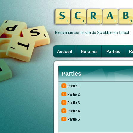
Accueil
Horaires
Parties
Ré
Parties
Partie 1
Partie 2
Partie 3
Partie 4
Partie 5