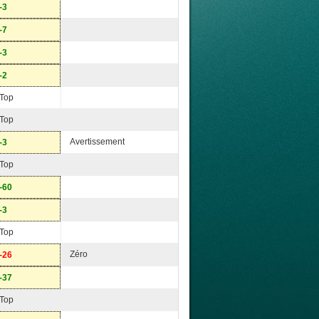
-3
-7
-3
-2
Top
Top
Avertissement
-3
Top
-60
-3
Top
Zéro
-26
-37
Top