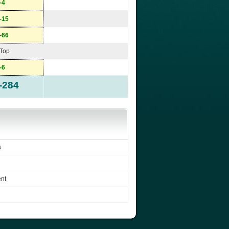
-4
-15
-66
Top
-6
-284
s
ent