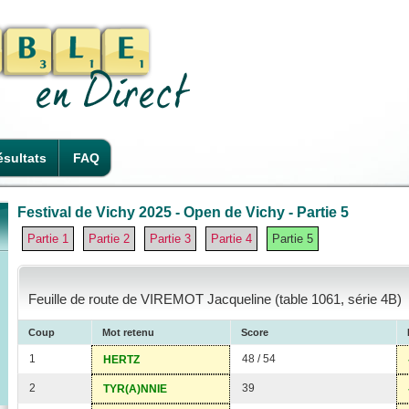
sultats
FAQ
Festival de Vichy 2025 - Open de Vichy - Partie 5
Partie 1
Partie 2
Partie 3
Partie 4
Partie 5
Feuille de route de VIREMOT Jacqueline (table 1061, série 4B)
Coup
Mot retenu
Score
1
48 / 54
HERTZ
2
39
TYR(A)NNIE