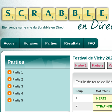
Accueil
Horaires
Parties
Résultats
FAQ
Festival de Vichy 202
Parties
Partie 1
Partie 2
Pa
Partie 1
Partie 2
Feuille de route de I
Partie 3
Coup
Mot retenu
Partie 4
1
HERTZ
Partie 5
2
TYR(A)NNI