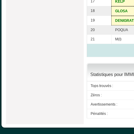
17
KELP
18
GLOSA
19
DENIGRAT
20
POQUA
21
M(I)
Statistiques pour IMM
Tops trouvés :
Zéros :
Avertissements :
Pénalités :