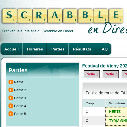
Accueil
Horaires
Parties
Résultats
FAQ
Festival de Vichy 202
Parties
Partie 1
Partie 2
Pa
Partie 1
Partie 2
Feuille de route de F
Partie 3
Coup
Mot retenu
Partie 4
1
HERTZ
Partie 5
2
TYR(A)NNI