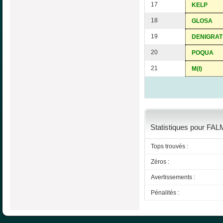
17
KELP
18
GLOSA
19
DENIGRAT
20
POQUA
21
M(I)
Statistiques pour FAL
Tops trouvés :
Zéros :
Avertissements :
Pénalités :