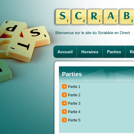
Accueil
Horaires
Parties
Ré
Parties
Partie 1
Partie 2
Partie 3
Partie 4
Partie 5