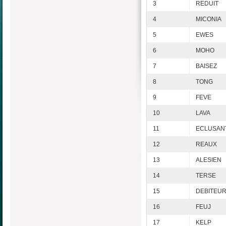
3
REDUIT
4
MICONIA
5
EWES
6
MOHO
7
BAISEZ
8
TONG
9
FEVE
10
LAVA
11
ECLUSAN
12
REAUX
13
ALESIEN
14
TERSE
15
DEBITEU
16
FEUJ
17
KELP