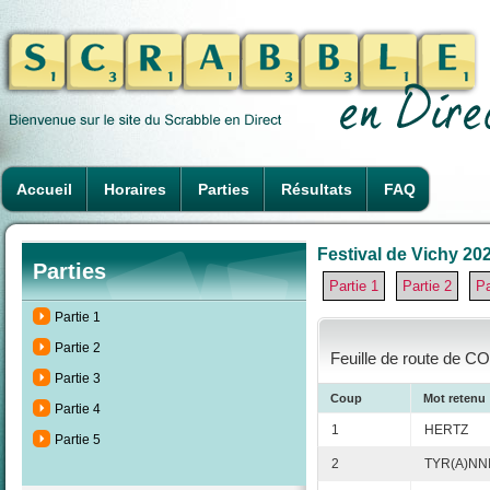
Accueil
Horaires
Parties
Résultats
FAQ
Festival de Vichy 202
Parties
Partie 1
Partie 2
Pa
Partie 1
Partie 2
Feuille de route de C
Partie 3
Coup
Mot retenu
Partie 4
1
HERTZ
Partie 5
2
TYR(A)NN