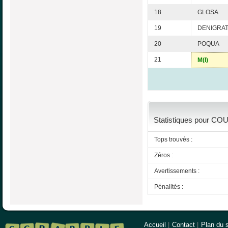
18
GLOSA
19
DENIGRA
20
POQUA
21
M(I)
Statistiques pour COU
Tops trouvés :
Zéros :
Avertissements :
Pénalités :
Accueil
|
Contact
|
Plan du s