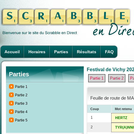
Accueil
Horaires
Parties
Résultats
FAQ
Festival de Vichy 202
Parties
Partie 1
Partie 2
Pa
Partie 1
Partie 2
Feuille de route de M
Partie 3
Coup
Mot retenu
Partie 4
1
HERTZ
Partie 5
2
TYR(A)NNI