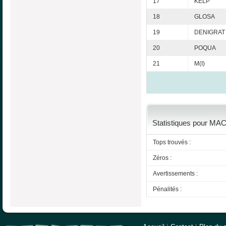
17
KELP
18
GLOSA
19
DENIGRAT
20
POQUA
21
M(I)
Statistiques pour MA
Tops trouvés :
Zéros :
Avertissements :
Pénalités :