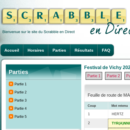
Accueil
Horaires
Parties
Résultats
FAQ
Festival de Vichy 202
Parties
Partie 1
Partie 2
Pa
Partie 1
Partie 2
Feuille de route de M
Partie 3
Coup
Mot retenu
Partie 4
1
HERTZ
Partie 5
2
TYR(A)NNI