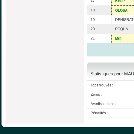
17
KELP
18
GLOSA
19
DENIGRAT
20
POQUA
21
M(I)
Statistiques pour MAU
Tops trouvés :
Zéros :
Avertissements :
Pénalités :