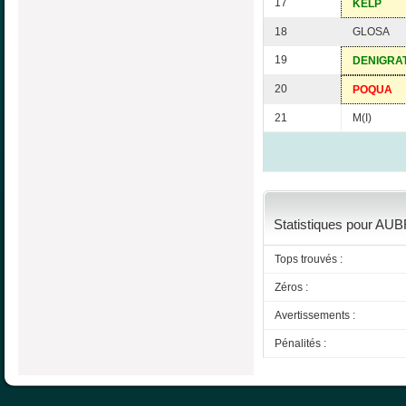
17
KELP
18
GLOSA
19
DENIGRA
20
POQUA
21
M(I)
Statistiques pour AUB
Tops trouvés :
Zéros :
Avertissements :
Pénalités :