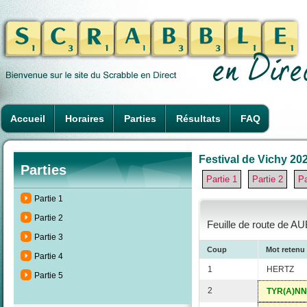
Accueil
Horaires
Parties
Résultats
FAQ
Festival de Vichy 202
Parties
Partie 1
Partie 2
Pa
Partie 1
Partie 2
Feuille de route de A
Partie 3
Coup
Mot retenu
Partie 4
1
HERTZ
Partie 5
2
TYR(A)NN