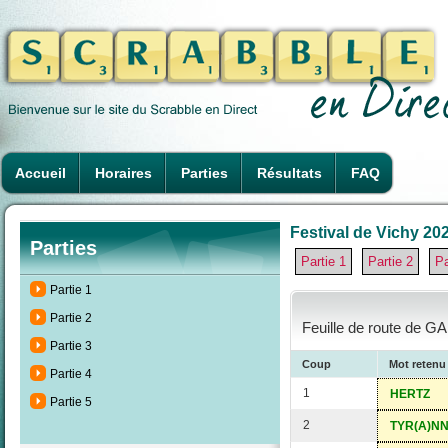
Accueil
Horaires
Parties
Résultats
FAQ
Festival de Vichy 202
Parties
Partie 1
Partie 2
Pa
Partie 1
Partie 2
Feuille de route de G
Partie 3
Coup
Mot retenu
Partie 4
1
HERTZ
Partie 5
2
TYR(A)NN