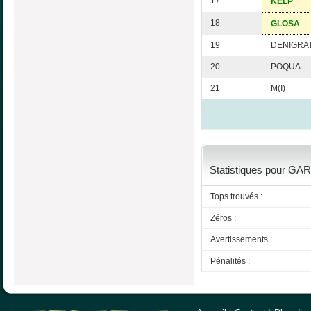
17
KELP
18
GLOSA
19
DENIGRA
20
POQUA
21
M(I)
Statistiques pour GAR
Tops trouvés :
Zéros :
Avertissements :
Pénalités :