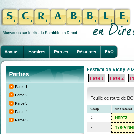
Accueil
Horaires
Parties
Résultats
FAQ
Festival de Vichy 202
Parties
Partie 1
Partie 2
Pa
Partie 1
Partie 2
Feuille de route de B
Partie 3
Coup
Mot retenu
Partie 4
1
HERTZ
Partie 5
2
TYR(A)NNI