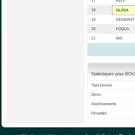
17
KELP
18
GLOSA
19
DENIGRAT
20
POQUA
21
M(I)
Statistiques pour BOU
Tops trouvés :
Zéros :
Avertissements :
Pénalités :