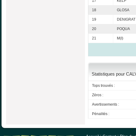
17
KELP
18
GLOSA
19
DENIGRAT
20
POQUA
21
M(I)
Statistiques pour CAL
Tops trouvés :
Zéros :
Avertissements :
Pénalités :