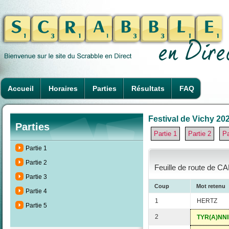
Accueil
Horaires
Parties
Résultats
FAQ
Festival de Vichy 202
Parties
Partie 1
Partie 2
Pa
Partie 1
Partie 2
Feuille de route de C
Partie 3
Coup
Mot retenu
Partie 4
1
HERTZ
Partie 5
2
TYR(A)NNI