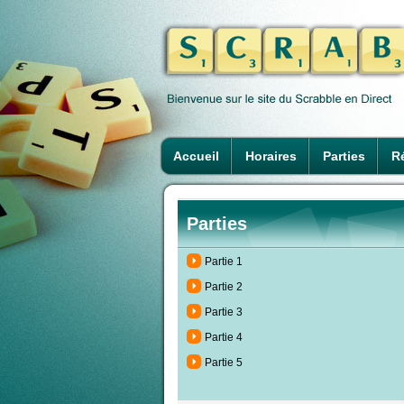
Accueil
Horaires
Parties
Ré
Parties
Partie 1
Partie 2
Partie 3
Partie 4
Partie 5