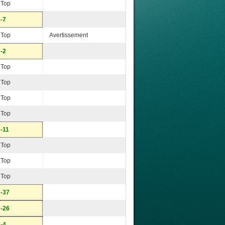
Top
-7
Top
Avertissement
-2
Top
Top
Top
Top
-11
Top
Top
Top
-37
-26
-4