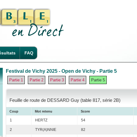
sultats
FAQ
Festival de Vichy 2025 - Open de Vichy - Partie 5
Partie 1
Partie 2
Partie 3
Partie 4
Partie 5
Feuille de route de DESSARD Guy (table 817, série 2B)
Coup
Mot retenu
Score
1
HERTZ
54
2
TYR(A)NNIE
82