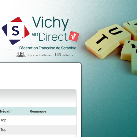
143
Il y a actuellement
visiteurs
Négatif
Remarque
Top
Top