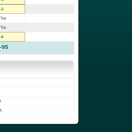
-2
Top
Top
-6
-95
t
é.