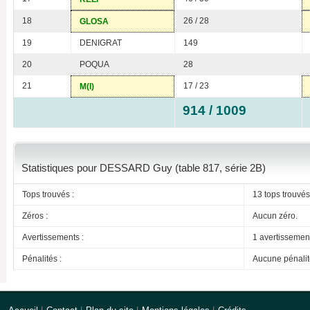
18
26 / 28
GLOSA
19
DENIGRAT
149
20
POQUA
28
21
17 / 23
M(I)
914 / 1009
Statistiques pour DESSARD Guy (table 817, série 2B)
Tops trouvés :
13 tops trouvés
Zéros :
Aucun zéro.
Avertissements :
1 avertissemen
Pénalités :
Aucune pénalit