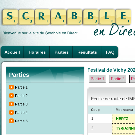
Accueil
Horaires
Parties
Résultats
FAQ
Festival de Vichy 202
Parties
Partie 1
Partie 2
Pa
Partie 1
Partie 2
Feuille de route de IM
Partie 3
Coup
Mot retenu
Partie 4
1
HERTZ
Partie 5
2
TYR(A)NNI