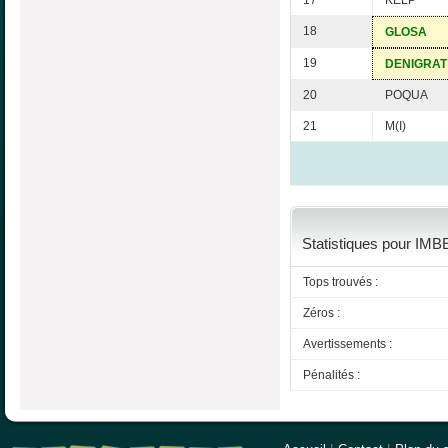
17
KELP
18
GLOSA
19
DENIGRAT
20
POQUA
21
M(I)
Statistiques pour IMB
Tops trouvés :
Zéros :
Avertissements :
Pénalités :