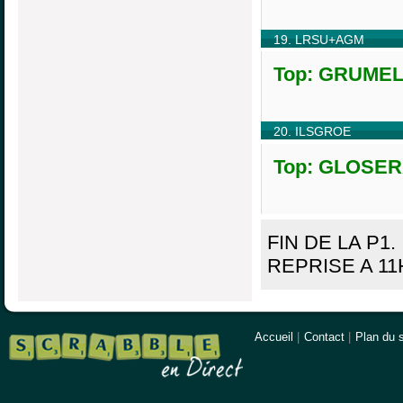
19. LRSU+AGM
Top: GRUMELA
20. ILSGROE
Top: GLOSERA
FIN DE LA P1.
REPRISE A 11
Accueil
|
Contact
|
Plan du s