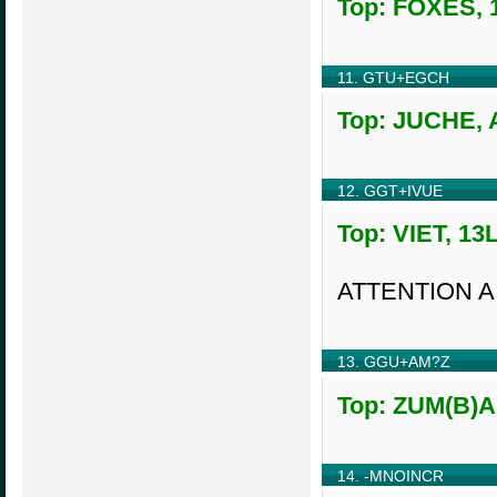
Top: FOXES, 1
11. GTU+EGCH
Top: JUCHE, A
12. GGT+IVUE
Top: VIET, 13
ATTENTION A
13. GGU+AM?Z
Top: ZUM(B)A,
14. -MNOINCR