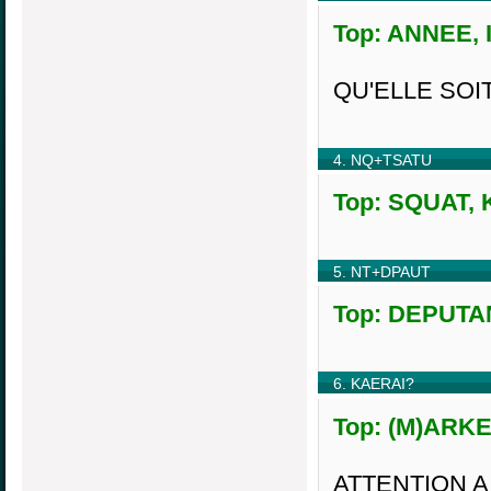
Top: ANNEE, I
QU'ELLE SOI
4. NQ+TSATU
Top: SQUAT, K
5. NT+DPAUT
Top: DEPUTAN
6. KAERAI?
Top: (M)ARKET
ATTENTION A