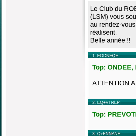
Le Club du ROB
(LSM) vous souh
au rendez-vous 
réalisent.
Belle année!!!
1. EODNEQE
Top: ONDEE, H
ATTENTION A
2. EQ+VTREP
Top: PREVOTE
3. Q+ENNANE