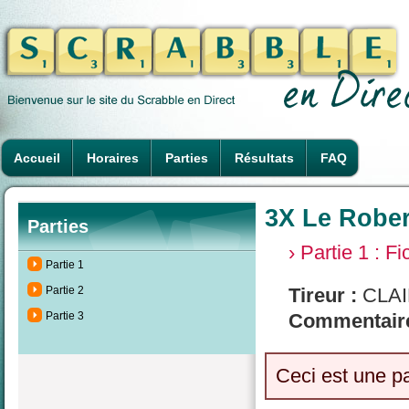
Accueil
Horaires
Parties
Résultats
FAQ
3X Le Rober
Parties
› Partie 1 : F
Partie 1
Partie 2
Tireur :
CLAI
Partie 3
Commentaire
Ceci est une p