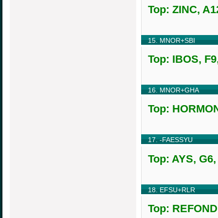
Top: ZINC, A1
15. MNOR+SBI
Top: IBOS, F9
16. MNOR+GHA
Top: HORMONA
17. -FAESSYU
Top: AYS, G6,
18. EFSU+RLR
Top: REFONDE