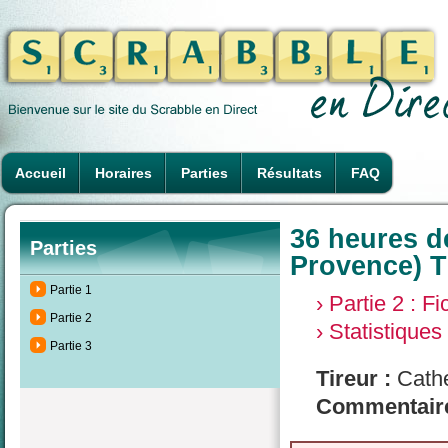
Accueil
Horaires
Parties
Résultats
FAQ
36 heures d
Parties
Provence) T
Partie 1
› Partie 2 : F
Partie 2
› Statistiques
Partie 3
Tireur :
Cathe
Commentaire