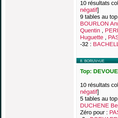
10 résultats col
négatif
]
9 tables au top
BOURLON Ann
Quentin
,
PERR
Huguette
,
PAS
-32 :
BACHELL
8. BORUV+UE
Top: DEVOUER
10 résultats col
négatif
]
5 tables au top
DUCHENE Ber
Zéro pour :
PA