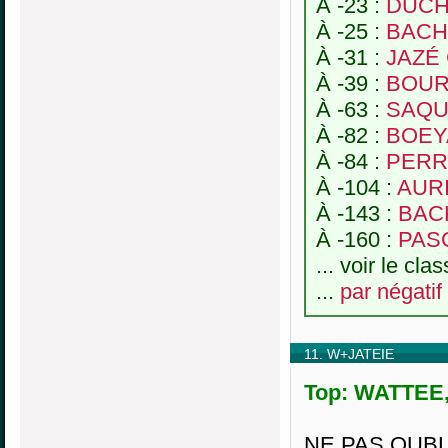
À -23 :
DUCH
À -25 :
BACHE
À -31 :
JAZÉ 
À -39 :
BOURL
À -63 :
SAQUE
À -82 :
BOEY
À -84 :
PERRI
À -104 :
AURI
À -143 :
BAC
À -160 :
PASC
... voir le cl
...
par négatif
11. W+JATEIE
Top: WATTEE, 
NE PAS OUBL