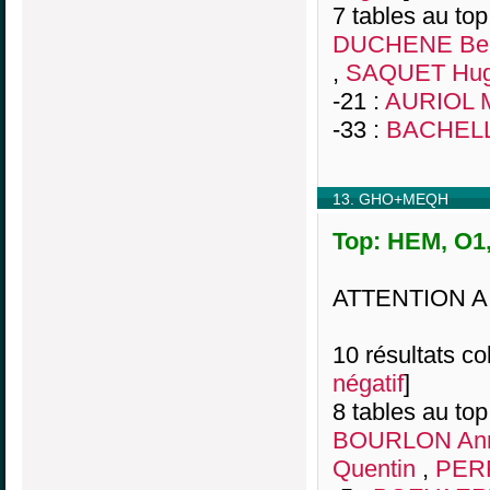
7 tables au top
DUCHENE Ber
,
SAQUET Hug
-21 :
AURIOL M
-33 :
BACHELL
13. GHO+MEQH
Top: HEM, O1,
ATTENTION A
10 résultats col
négatif
]
8 tables au top
BOURLON Ann
Quentin
,
PERR