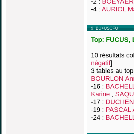
-2 :
BOEYAERT
-4 :
AURIOL Ma
9. BU+USCFU
Top: FUCUS, L
10 résultats col
négatif
]
3 tables au top
BOURLON Ann
-16 :
BACHELL
Karine
,
SAQUE
-17 :
DUCHENE
-19 :
PASCAL A
-24 :
BACHELL