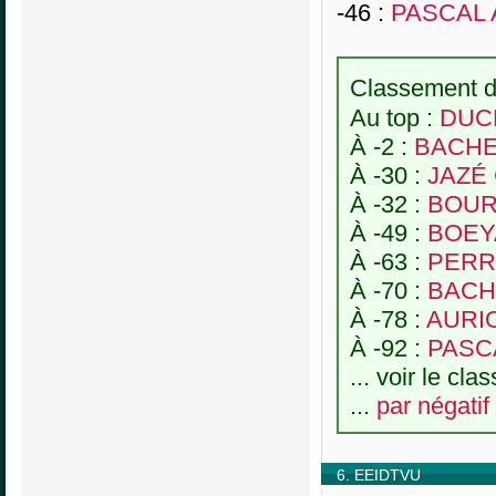
-46 :
PASCAL A
Classement de
Au top :
DUC
À -2 :
BACHE
À -30 :
JAZÉ 
À -32 :
BOURL
À -49 :
BOEY
À -63 :
PERRI
À -70 :
BACH
À -78 :
AURIO
À -92 :
PASCA
... voir le cl
...
par négatif
6. EEIDTVU