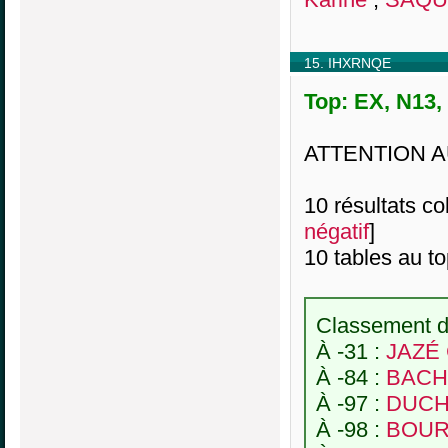
15. IHXRNQE
Top: EX, N13,
ATTENTION A
10 résultats col
négatif
]
10 tables au t
Classement de
À -31 :
JAZÉ 
À -84 :
BACHE
À -97 :
DUCH
À -98 :
BOURL