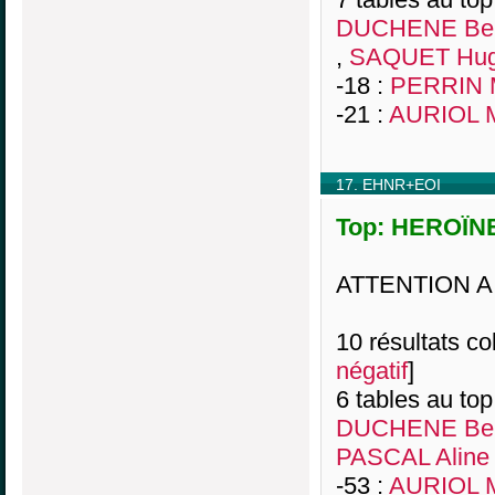
DUCHENE Ber
,
SAQUET Hug
-18 :
PERRIN 
-21 :
AURIOL M
17. EHNR+EOI
Top: HEROÏNE
ATTENTION A
10 résultats col
négatif
]
6 tables au top
DUCHENE Ber
PASCAL Aline
-53 :
AURIOL M