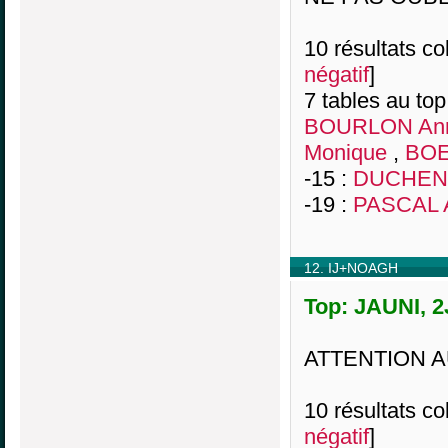
10 résultats col
négatif
]
7 tables au top
BOURLON Ann
Monique
,
BOE
-15 :
DUCHENE
-19 :
PASCAL A
12. IJ+NOAGH
Top: JAUNI, 2
ATTENTION A
10 résultats col
négatif
]