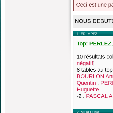
Ceci est une p
NOUS DEBUTO
1. ERLMPEZ
Top: PERLEZ, 
10 résultats col
négatif
]
8 tables au top
BOURLON Ann
Quentin
,
PERR
Huguette
-2 :
PASCAL Al
2. M+ALFCVA