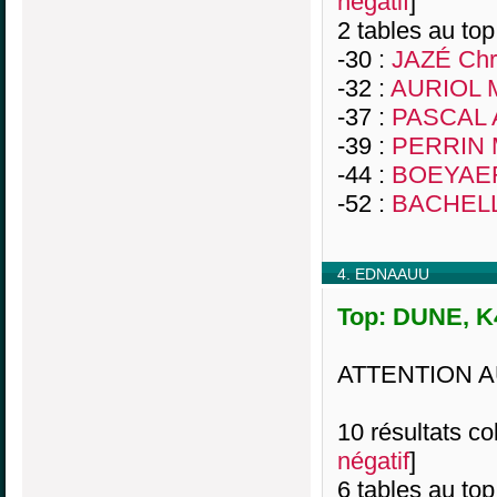
négatif
]
2 tables au top
-30 :
JAZÉ Chr
-32 :
AURIOL M
-37 :
PASCAL A
-39 :
PERRIN 
-44 :
BOEYAER
-52 :
BACHELL
4. EDNAAUU
Top: DUNE, K4
ATTENTION A
10 résultats col
négatif
]
6 tables au top