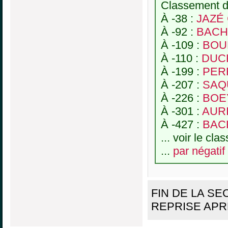
Classement de
À -38 :
JAZÉ 
À -92 :
BACHE
À -109 :
BOUR
À -110 :
DUCH
À -199 :
PERR
À -207 :
SAQU
À -226 :
BOE
À -301 :
AURI
À -427 :
BAC
... voir le cl
...
par négatif
FIN DE LA S
REPRISE APR