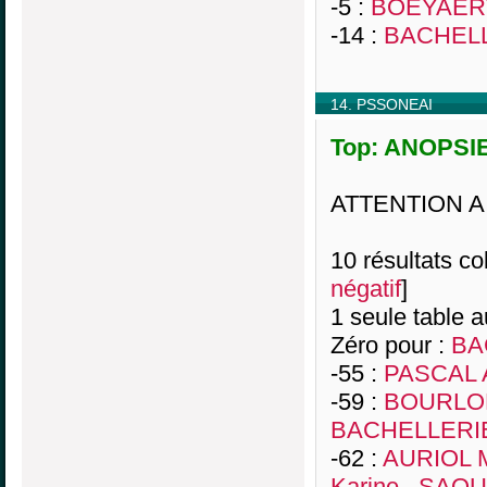
-5 :
BOEYAERT
-14 :
BACHELL
14. PSSONEAI
Top: ANOPSIE,
ATTENTION A
10 résultats col
négatif
]
1 seule table a
Zéro pour :
BA
-55 :
PASCAL A
-59 :
BOURLON
BACHELLERIE
-62 :
AURIOL M
Karine
,
SAQUE