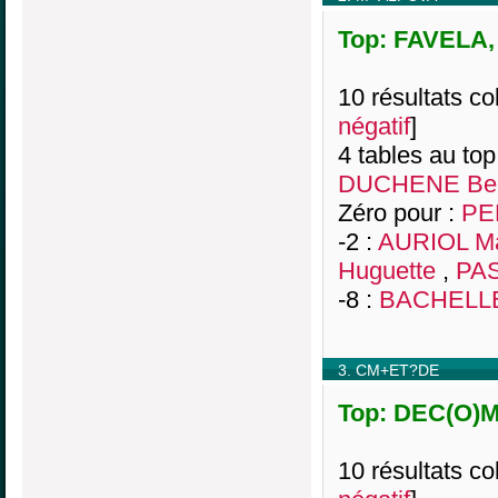
Top: FAVELA, 
10 résultats col
négatif
]
4 tables au top
DUCHENE Ber
Zéro pour :
PE
-2 :
AURIOL Ma
Huguette
,
PAS
-8 :
BACHELLE
3. CM+ET?DE
Top: DEC(O)M
10 résultats col