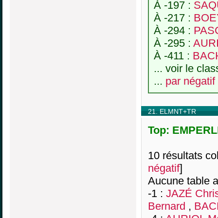
À -197 :
SAQU
À -217 :
BOE
À -294 :
PASC
À -295 :
AURI
À -411 :
BACH
... voir le cl
...
par négatif
21. ELMNT+TR
Top: EMPERLE
10 résultats col
négatif
]
Aucune table a
-1 :
JAZÉ Chri
Bernard
,
BAC