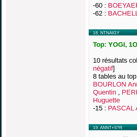
-60 :
BOEYAER
-62 :
BACHELL
18. NTNAIGY
Top: YOGI, 1O
10 résultats col
négatif
]
8 tables au top
BOURLON Ann
Quentin
,
PERR
Huguette
-15 :
PASCAL A
19. ANNT+S?R