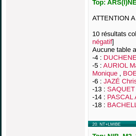
Top: ARS(I)NE
ATTENTION A
10 résultats col
négatif
]
Aucune table a
-4 :
DUCHENE 
-5 :
AURIOL Ma
Monique
,
BOE
-6 :
JAZÉ Chri
-13 :
SAQUET 
-14 :
PASCAL A
-18 :
BACHELL
20. NT+LMIBE