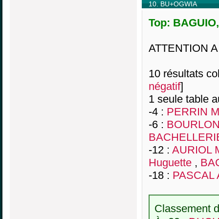
10. BU+OGWIA
Top: BAGUIO, 
ATTENTION A
10 résultats col
négatif
]
1 seule table a
-4 :
PERRIN M
-6 :
BOURLON 
BACHELLERIE
-12 :
AURIOL M
Huguette
,
BA
-18 :
PASCAL A
Classement de