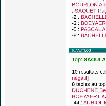
BOURLON Ann
,
SAQUET Hug
-2 :
BACHELLE
-3 :
BOEYAERT
-5 :
PASCAL Al
-8 :
BACHELLE
5. AAUTLOS
Top: SAOULAT,
10 résultats col
négatif
]
8 tables au top
DUCHENE Ber
BOEYAERT Ka
-44 :
AURIOL M