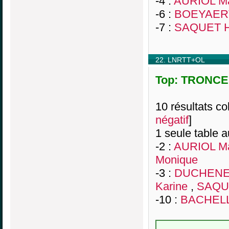
-4 :
AURIOL Ma
-6 :
BOEYAERT
-7 :
SAQUET H
22. LNRTT+OL
Top: TRONCE,
10 résultats col
négatif
]
1 seule table a
-2 :
AURIOL Ma
Monique
-3 :
DUCHENE 
Karine
,
SAQUE
-10 :
BACHELL