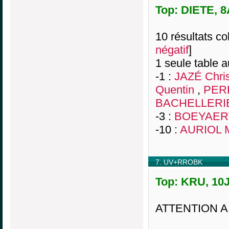
Top: DIETE, 8
10 résultats col
négatif
]
1 seule table a
-1 :
JAZÉ Chri
Quentin
,
PERR
BACHELLERIE
-3 :
BOEYAERT
-10 :
AURIOL M
7. UV+RROBK
Top: KRU, 10J
ATTENTION A