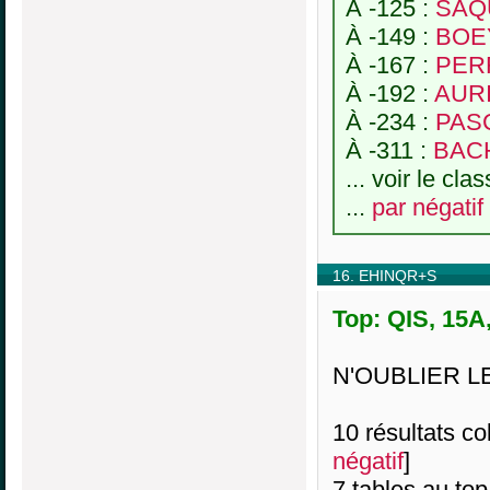
À -125 :
SAQU
À -149 :
BOE
À -167 :
PERR
À -192 :
AURI
À -234 :
PASC
À -311 :
BACH
... voir le cl
...
par négatif
16. EHINQR+S
Top: QIS, 15A
N'OUBLIER L
10 résultats col
négatif
]
7 tables au top