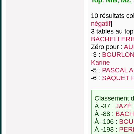
Top: NIB, M2,
10 résultats col
négatif
]
3 tables au top
BACHELLERIE
Zéro pour :
AUR
-3 :
BOURLON 
Karine
-5 :
PASCAL Al
-6 :
SAQUET H
Classement de
À -37 :
JAZÉ 
À -88 :
BACHE
À -106 :
BOUR
À -193 :
PERR