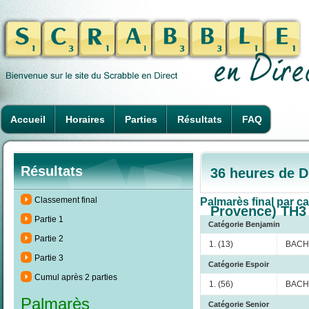
Accueil
Horaires
Parties
Résultats
FAQ
Résultats
36 heures de D
Classement final
Palmarès final par ca
Provence) TH3
Partie 1
Catégorie Benjamin
Partie 2
1. (13)
BACH
Partie 3
Catégorie Espoir
Cumul après 2 parties
1. (56)
BACH
Palmarès
Catégorie Senior