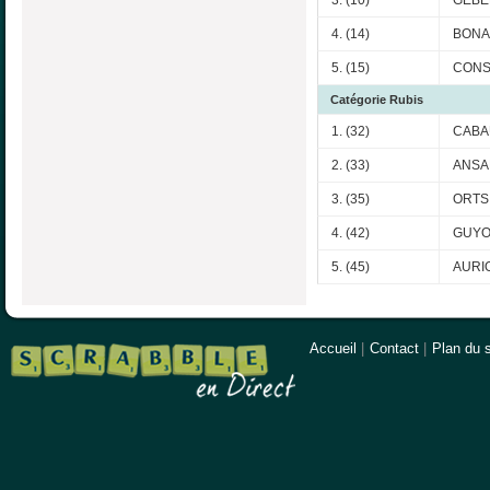
4. (14)
BONA
5. (15)
CONS
Catégorie Rubis
1. (32)
CABA
2. (33)
ANSAL
3. (35)
ORTS 
4. (42)
GUYO
5. (45)
AURIO
Accueil
|
Contact
|
Plan du s