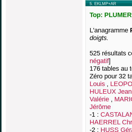
5. EKLMP+AR
Top: PLUMERA
L'anagramme
doigts.
525 résultats co
négatif
]
176 tables au 
Zéro pour 32 ta
Louis
,
LEOPO
HULEUX Jean-
Valérie
,
MARI
Jérôme
-1 :
CASTALAN 
HAERREL Chri
-2 :
HUSS Gér