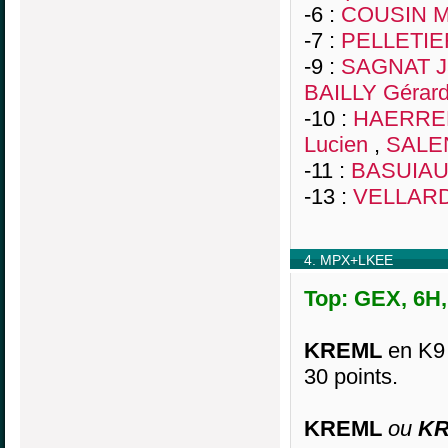
-6 :
COUSIN M
-7 :
PELLETIE
-9 :
SAGNAT J
BAILLY Gérar
-10 :
HAERREL
Lucien
,
SALE
-11 :
BASUIAU
-13 :
VELLARD
4. MPX+LKEE
Top: GEX, 6H,
KREML
en K9
30 points.
KREML
ou
KR