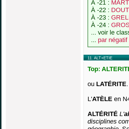
À -21 :
MARTZ
À -22 :
DOUTE
À -23 :
GRELL
À -24 :
GROS
... voir le cl
...
par négatif
11. ALT+ETIE
Top: ALTERITE
ou
LATÉRITE
.
L'
ATÈLE
en N4 
ALTÉRITÉ
L'
a
disciplines com
géographie.
So