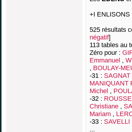
+I ENLISONS 
525 résultats co
négatif
]
113 tables au 
Zéro pour :
GI
Emmanuel
,
W
,
BOULAY-MEU
-31 :
SAGNAT 
MANIQUANT F
Michel
,
POUL
-32 :
ROUSSEA
Christiane
,
SA
Mariam
,
LERO
-33 :
SAVELLI 
...