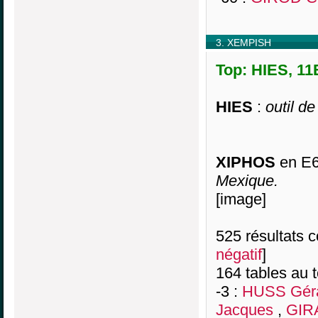
3. XEMPISH
Top: HIES, 11
HIES
:
outil d
XIPHOS
en E6
Mexique.
[image]
525 résultats co
négatif
]
164 tables au 
-3 :
HUSS Gér
Jacques
,
GIR