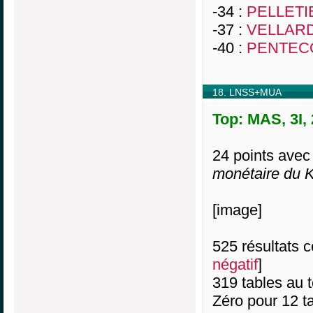
-34 :
PELLETI
-37 :
VELLARD
-40 :
PENTECO
18. LNSS+MUA
Top: MAS, 3I,
24 points ave
monétaire du K
[image]
525 résultats co
négatif
]
319 tables au 
Zéro pour 12 ta