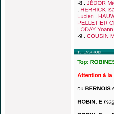
-8 :
JÉDOR Mi
,
HERRICK Isa
Lucien
,
HAUW 
PELLETIER C
LODAY Yoann
-9 :
COUSIN M
13. ENS+ROBI
Top: ROBINES,
Attention à la
ou
BERNOIS
ROBIN, E
magi