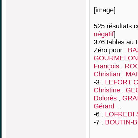
[image]
525 résultats co
négatif
]
376 tables au 
Zéro pour :
BA
GOURMELON V
François
,
ROG
Christian
,
MAI
-3 :
LEFORT Ch
Christine
,
GE
Dolorès
,
GRAF
Gérard
...
-6 :
LOFREDI S
-7 :
BOUTIN-BI