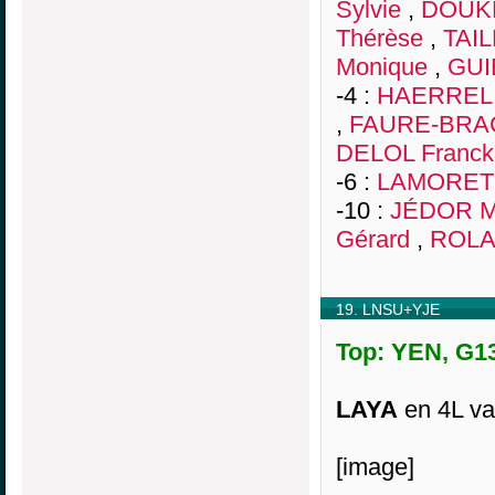
Sylvie
,
DOUK
Thérèse
,
TAIL
Monique
,
GUI
-4 :
HAERREL 
,
FAURE-BRAC
DELOL Franck
-6 :
LAMORET C
-10 :
JÉDOR M
Gérard
,
ROLA
19. LNSU+YJE
Top: YEN, G13
LAYA
en 4L va
[image]