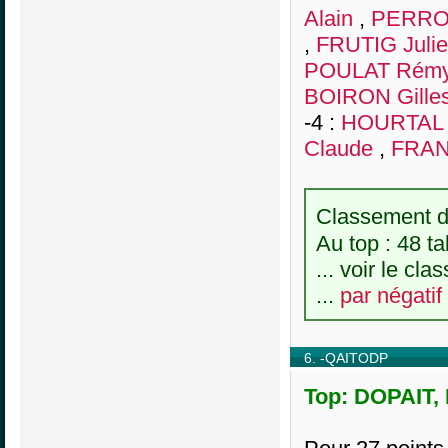
Alain
,
PERROT
,
FRUTIG Juli
POULAT Rém
BOIRON Gille
-4 :
HOURTAL B
Claude
,
FRAN
Classement de
Au top : 48 ta
... voir le cl
...
par négatif
6. -QAITODP
Top: DOPAIT, 