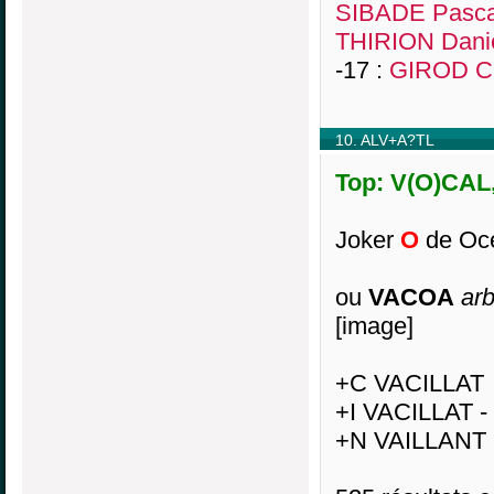
SIBADE Pasca
THIRION Dani
-17 :
GIROD Ch
10. ALV+A?TL
Top: V(O)CAL,
Joker
O
de Océ
ou
VACOA
arb
[image]
+C VACILLAT
+I VACILLAT -
+N VAILLANT 