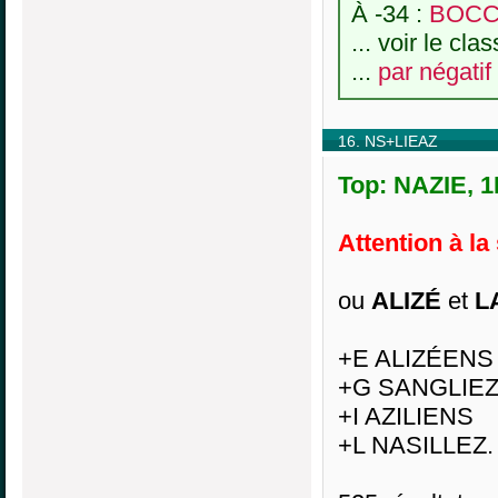
À -34 :
BOCC
... voir le cl
...
par négatif
16. NS+LIEAZ
Top: NAZIE, 1
Attention à la
ou
ALIZÉ
et
L
+E ALIZÉENS
+G SANGLIEZ
+I AZILIENS
+L NASILLEZ.