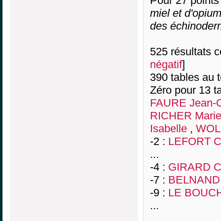
Pour 27 points
miel et d'opiu
des échinoder
525 résultats co
négatif
]
390 tables au 
Zéro pour 13 ta
FAURE Jean-C
RICHER Marie
Isabelle
,
WOLF
-2 :
LEFORT Ch
...
-4 :
GIRARD Ch
-7 :
BELNAND 
-9 :
LE BOUCH
...