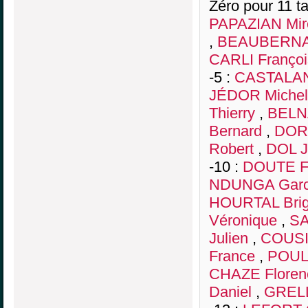
Zéro pour 11 ta
PAPAZIAN Mire
,
BEAUBERNAR
CARLI Françoi
-5 :
CASTALAN 
JÉDOR Michel
Thierry
,
BELN
Bernard
,
DOR
Robert
,
DOL J
-10 :
DOUTE F
NDUNGA Garc
HOURTAL Brigi
Véronique
,
SA
Julien
,
COUSI
France
,
POUL
CHAZE Floren
Daniel
,
GRELL