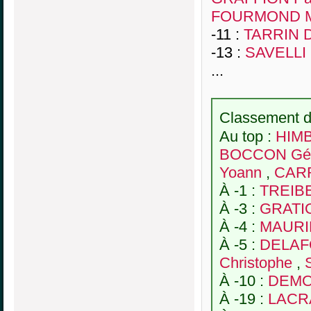
FOURMOND M
-11 :
TARRIN D
-13 :
SAVELLI 
...
Classement de
Au top :
HIMB
BOCCON Gér
Yoann
,
CARR
À -1 :
TREIB
À -3 :
GRATIO
À -4 :
MAURI
À -5 :
DELAF
Christophe
,
À -10 :
DEMO
À -19 :
LACR