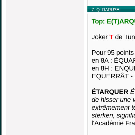
7. Q+RARU?E
Top: E(T)ARQ
Joker
T
de Tuni
Pour 95 points
en 8A : ÉQU
en 8H : ENQ
EQUERRÂT -
ÉTARQUER
É
de hisser une 
extrêmement t
sterken, signifi
l'Académie Fra