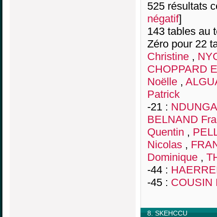
525 résultats co
négatif
]
143 tables au 
Zéro pour 22 ta
Christine
,
NYO
CHOPPARD Ev
Noëlle
,
ALGUA
Patrick
-21 :
NDUNGA 
BELNAND Fra
Quentin
,
PELL
Nicolas
,
FRAN
Dominique
,
T
-44 :
HAERREL
-45 :
COUSIN 
8. SKEHCCU