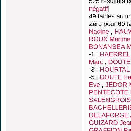
525 résultats co
négatif
]
49 tables au t
Zéro pour 60 ta
Nadine
,
HAUW
ROUX Martine
BONANSEA M
-1 :
HAERREL 
Marc
,
DOUTE 
-3 :
HOURTAL B
-5 :
DOUTE Fa
Eve
,
JÉDOR M
PENTECOTE E
SALENGROIS 
BACHELLERIE
DELAFORGE 
GUIZARD Jean
GRAFFION Pa