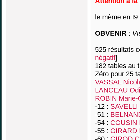
Attention à la
le même en I9 
OBVENIR
:
Vi
525 résultats co
négatif
]
182 tables au 
Zéro pour 25 ta
VASSAL Nicol
LANCEAU Odi
ROBIN Marie-C
-12 :
SAVELLI 
-51 :
BELNAND
-54 :
COUSIN 
-55 :
GIRARD M
-60 :
GIROD Ch