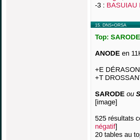
-3 :
BASUIAU 
15. DNS+ORSA
Top: SARODE, 
ANODE
en 11K
+E DÉRASON
+T DROSSAN
SARODE
ou
[image]
525 résultats co
négatif
]
20 tables au t