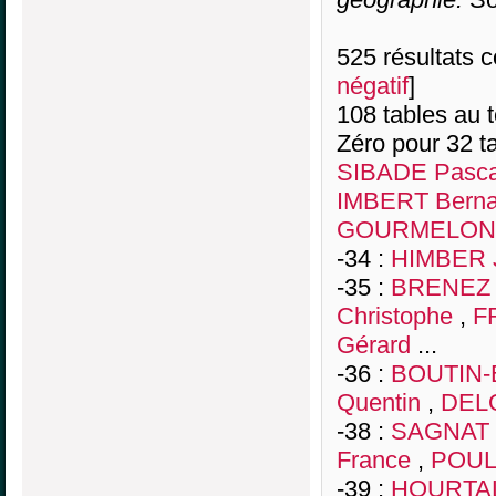
525 résultats co
négatif
]
108 tables au 
Zéro pour 32 ta
SIBADE Pasca
IMBERT Berna
GOURMELON V
-34 :
HIMBER J
-35 :
BRENEZ 
Christophe
,
F
Gérard
...
-36 :
BOUTIN-B
Quentin
,
DELO
-38 :
SAGNAT 
France
,
POUL
-39 :
HOURTAL 