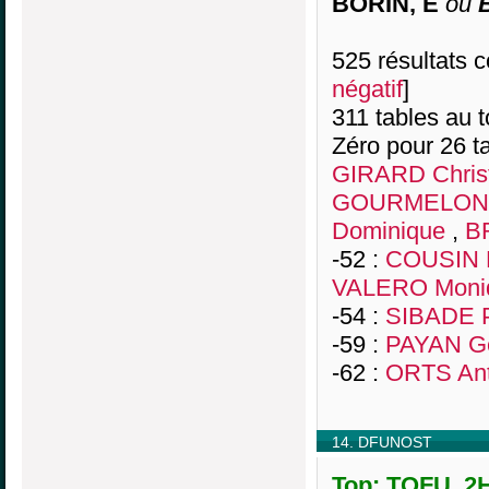
BORIN, E
ou
525 résultats co
négatif
]
311 tables au 
Zéro pour 26 ta
GIRARD Chris
GOURMELON V
Dominique
,
B
-52 :
COUSIN 
VALERO Moni
-54 :
SIBADE P
-59 :
PAYAN G
-62 :
ORTS Ant
14. DFUNOST
Top: TOFU, 2H