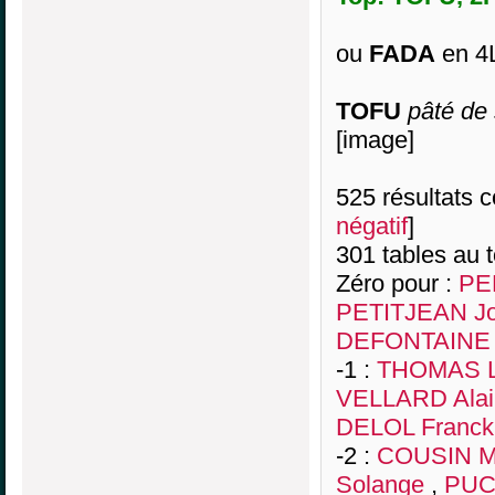
ou
FADA
en 4
TOFU
pâté de 
[image]
525 résultats co
négatif
]
301 tables au 
Zéro pour :
PE
PETITJEAN Jo
DEFONTAINE M
-1 :
THOMAS 
VELLARD Alai
DELOL Franck
-2 :
COUSIN M
Solange
,
PUC