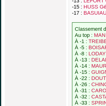
-13 :
LEFORT C
-15 :
HUSS Gé
-17 :
BASUIAU
Classement de
Au top :
MANI
À -1 :
TREIB
À -5 :
BOISAR
À -8 :
LODAY
À -13 :
DELA
À -14 :
MAUR
À -15 :
GUIGN
À -22 :
DOUTE
À -26 :
CHINC
À -31 :
CARO 
À -32 :
CASTA
À -33 :
SPRI