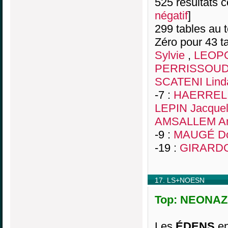
525 résultats co
négatif
]
299 tables au 
Zéro pour 43 ta
Sylvie
,
LEOPO
PERRISSOUD 
SCATENI Lind
-7 :
HAERREL 
LEPIN Jacquel
AMSALLEM An
-9 :
MAUGÉ Do
-19 :
GIRARDO 
17. LS+NOESN
Top: NEONAZI
Les
ÉDENS
en