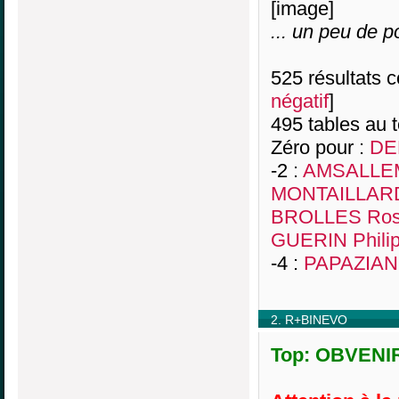
[image]
... un peu de 
525 résultats co
négatif
]
495 tables au 
Zéro pour :
DE
-2 :
AMSALLEM
MONTAILLARD 
BROLLES Ro
GUERIN Phili
-4 :
PAPAZIAN M
2. R+BINEVO
Top: OBVENIR,