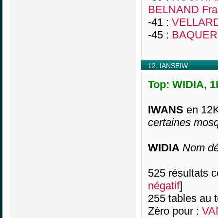
BELNAND Fra
-41 :
VELLARD
-45 :
BAQUER
12. IANSEIW
Top: WIDIA, 1
IWANS
en 12K
certaines mos
WIDIA
Nom dé
525 résultats co
négatif
]
255 tables au 
Zéro pour :
VA