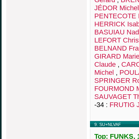
JÉDOR Michel
PENTECOTE E
HERRICK Isab
BASUIAU Nad
LEFORT Chris
BELNAND Fra
GIRARD Marie
Claude
,
CARO
Michel
,
POUL
SPRINGER Ro
FOURMOND M
SAUVAGET T
-34 :
FRUTIG J
9. SU+NLVAF
Top: FUNKS, 1