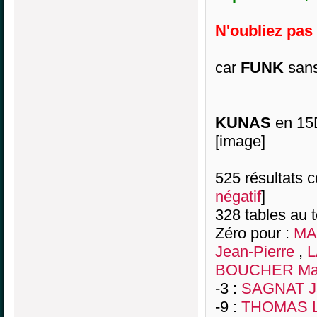
N'oubliez pas l
car
FUNK
sans 
KUNAS
en 15D
[image]
525 résultats co
négatif
]
328 tables au 
Zéro pour :
MA
Jean-Pierre
,
L
BOUCHER Ma
-3 :
SAGNAT J
-9 :
THOMAS 