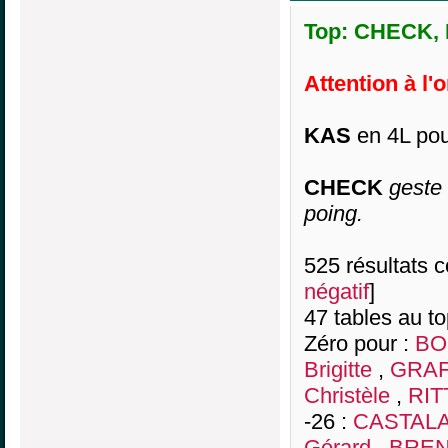
Top: CHECK, D
Attention à l'
KAS
en 4L pou
CHECK
geste
poing.
525 résultats co
négatif
]
47 tables au t
Zéro pour :
BO
Brigitte
,
GRAF
Christèle
,
RIT
-26 :
CASTALAN
Gérard
,
BREN