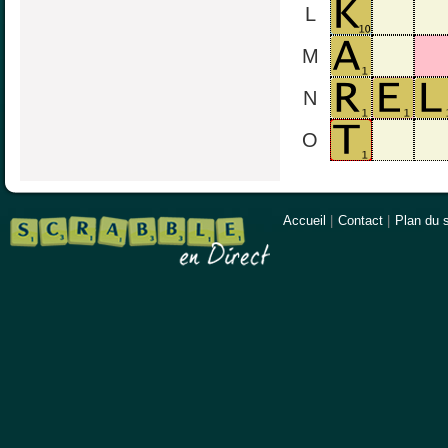
L
M
N
O
Accueil
|
Contact
|
Plan du s