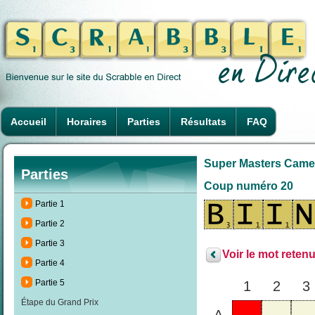
Accueil
Horaires
Parties
Résultats
FAQ
Super Masters Camero
Parties
Coup numéro 20
Partie 1
Partie 2
Partie 3
Voir le mot retenu
Partie 4
Partie 5
1
2
3
Étape du Grand Prix