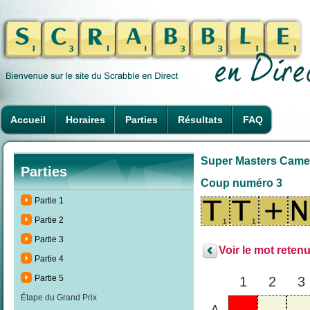
Accueil
Horaires
Parties
Résultats
FAQ
Super Masters Camero
Parties
Coup numéro 3
Partie 1
Partie 2
Partie 3
Voir le mot retenu
Partie 4
Partie 5
1
2
3
Étape du Grand Prix