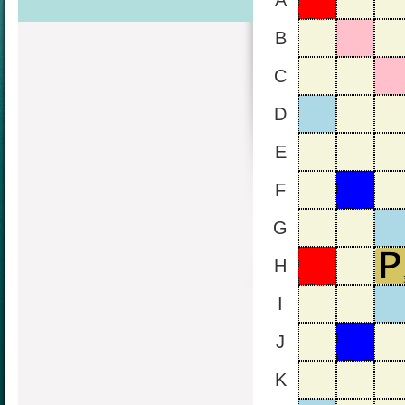
A
B
C
D
E
F
G
H
I
J
K