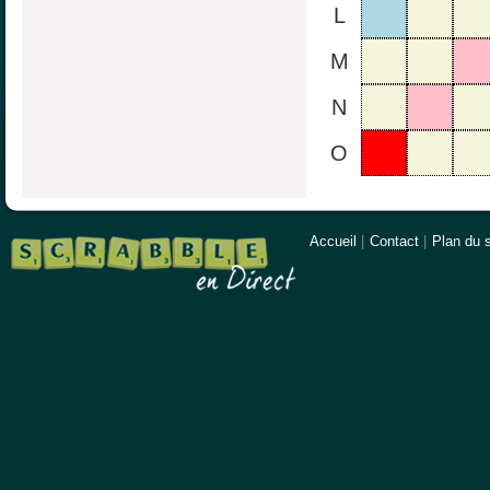
L
M
N
O
Accueil
|
Contact
|
Plan du s