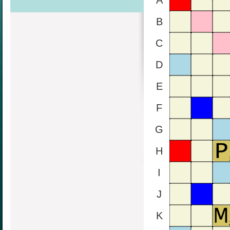
A
B
C
D
E
F
G
H
I
J
K