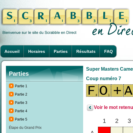
Accueil
Horaires
Parties
Résultats
FAQ
Super Masters Camero
Parties
Coup numéro 7
Partie 1
Partie 2
Partie 3
Voir le mot retenu
Partie 4
Partie 5
1
2
3
Étape du Grand Prix