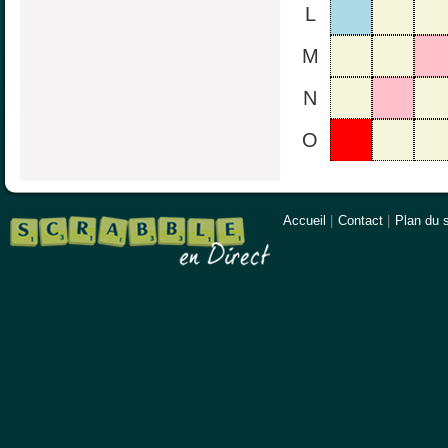
L
M
N
O
Accueil
|
Contact
|
Plan du s