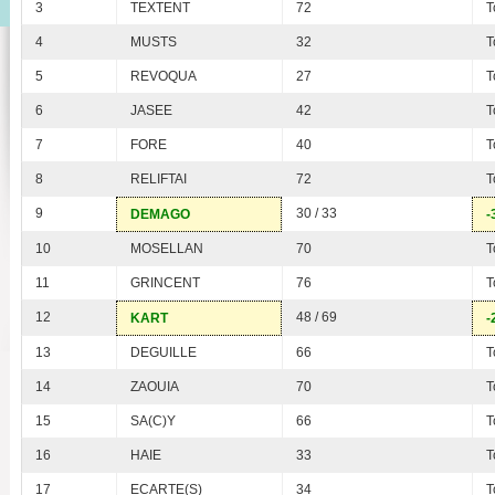
3
TEXTENT
72
T
4
MUSTS
32
T
5
REVOQUA
27
T
6
JASEE
42
T
7
FORE
40
T
8
RELIFTAI
72
T
9
30 / 33
DEMAGO
-
10
MOSELLAN
70
T
11
GRINCENT
76
T
12
48 / 69
KART
-
13
DEGUILLE
66
T
14
ZAOUIA
70
T
15
SA(C)Y
66
T
16
HAIE
33
T
17
ECARTE(S)
34
T