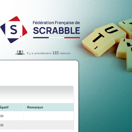
122
Il y a actuellement
visiteurs
égatif
Remarque
op
op