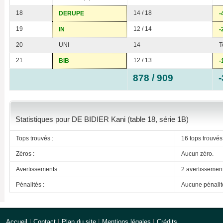
18
14 / 18
DERUPE
-
19
12 / 14
IN
-
20
UNI
14
T
21
12 / 13
BIB
-
878 / 909
Statistiques pour DE BIDIER Kani (table 18, série 1B)
Tops trouvés :
16 tops trouvés
Zéros :
Aucun zéro.
Avertissements :
2 avertissemen
Pénalités :
Aucune pénalit
Accueil
|
Contact
|
Plan du site
|
Mentions légales
|
Crédits