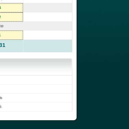
4
2
op
1
-31
ts
é.