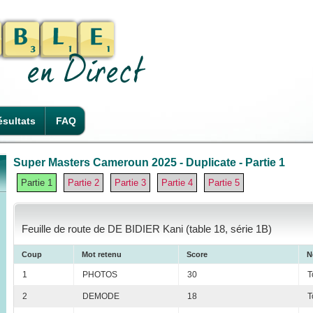
sultats
FAQ
Super Masters Cameroun 2025 - Duplicate - Partie 1
Partie 1
Partie 2
Partie 3
Partie 4
Partie 5
Feuille de route de DE BIDIER Kani (table 18, série 1B)
Coup
Mot retenu
Score
N
1
PHOTOS
30
T
2
DEMODE
18
T