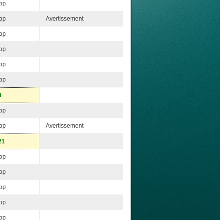
op
op
Avertissement
op
op
op
op
3
op
op
Avertissement
21
op
op
op
op
op