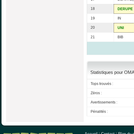
18
DERUPE
19
IN
20
UNI
21
BIB
Statistiques pour OMA
Tops trouvés :
Zéros :
Avertissements :
Pénalités :
Accueil
|
Contact
|
Plan du s