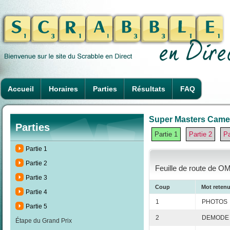
Accueil
Horaires
Parties
Résultats
FAQ
Super Masters Camero
Parties
Partie 1
Partie 2
Pa
Partie 1
Partie 2
Feuille de route de O
Partie 3
Coup
Mot reten
Partie 4
1
PHOTOS
Partie 5
2
DEMODE
Étape du Grand Prix