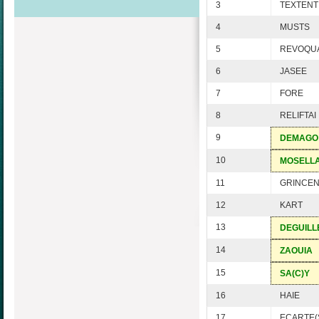
3
TEXTENT
4
MUSTS
5
REVOQU
6
JASEE
7
FORE
8
RELIFTAI
9
DEMAGO
10
MOSELL
11
GRINCE
12
KART
13
DEGUILL
14
ZAOUIA
15
SA(C)Y
16
HAIE
17
ECARTE(