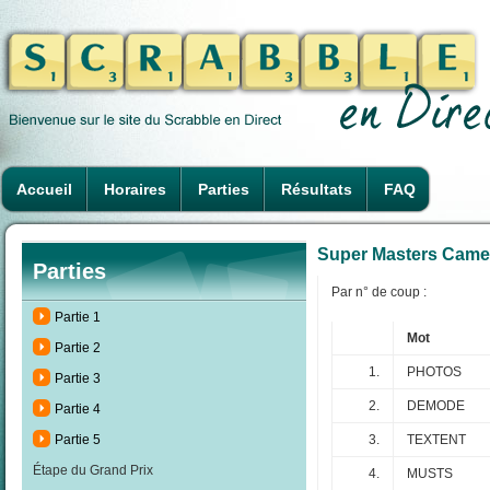
Accueil
Horaires
Parties
Résultats
FAQ
Super Masters Camero
Parties
Par n° de coup :
Partie 1
Mot
Partie 2
1.
PHOTOS
Partie 3
2.
DEMODE
Partie 4
3.
TEXTENT
Partie 5
Étape du Grand Prix
4.
MUSTS