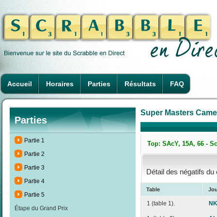
Accueil
Horaires
Parties
Résultats
FAQ
Super Masters Camero
Parties
Partie 1
Top: SAcY, 15A, 66 - S
Partie 2
Partie 3
Détail des négatifs du
Partie 4
Table
Jo
Partie 5
1 (table 1).
NK
Étape du Grand Prix