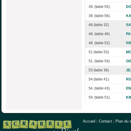
39. (table 55).
DO
39. (table 56).
KA
48 (table 32).
SA
48. (table 46).
PA
48. (table 52).
IV
51 (table 53).
MO
51. (table 54).
OG
53 (table 38).
JE
54 (table 41).
NS
54. (table 43).
EN
54. (table 51).
KI
Accueil
|
Contact
|
Plan du s