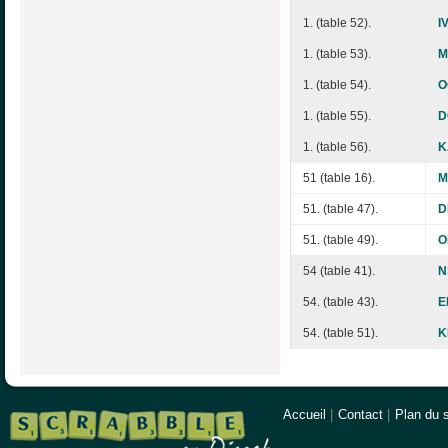
1. (table 52).
I
1. (table 53).
M
1. (table 54).
O
1. (table 55).
D
1. (table 56).
K
51 (table 16).
M
51. (table 47).
D
51. (table 49).
O
54 (table 41).
N
54. (table 43).
E
54. (table 51).
K
Accueil
|
Contact
|
Plan du s