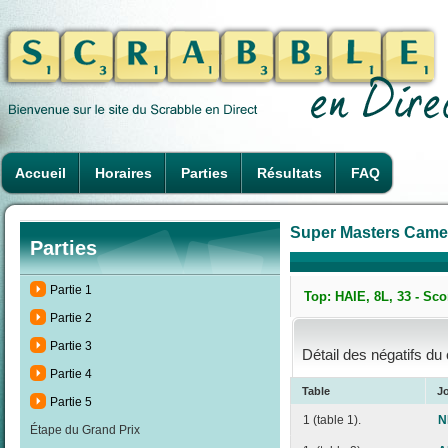
Accueil
Horaires
Parties
Résultats
FAQ
Super Masters Camero
Parties
Partie 1
Top: HAIE, 8L, 33 - Sco
Partie 2
Partie 3
Détail des négatifs du
Partie 4
Table
J
Partie 5
1 (table 1).
N
Étape du Grand Prix