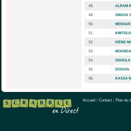
48.
ALRAM R
49.
ONDOA S
50.
MENGUE L
51.
KIMTOLG
52.
IVENE N
53.
MOUNDA 
54.
OGOULA 
55.
DOSSOL 
56.
KASSA N
Accueil
|
Contact
|
Plan du s