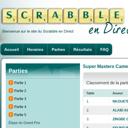
Accueil
Horaires
Parties
Résultats
FAQ
Super Masters Camero
Parties
Classement de la parti
Partie 1
Partie 2
Table
Joueur
Partie 3
1.
NKOUETE
Partie 4
2.
ALABI Ab
Partie 5
3.
ZINGBE G
Étape du Grand Prix
4.
SEUNDJE