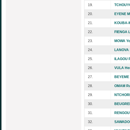
19.
TCHOUYO 
20.
EYENE Ma
21.
KOUBA-M
22.
FIENGA 
23.
MOWA Yo
24.
LANOVA 
25.
ILAGOU 
26.
VULA He
27.
BEYEME A
28.
OMAM Ru
29.
NTCHORER
30.
BEUGREF
31.
RENGOU 
32.
SAWADOG