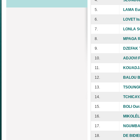
5.
LAMA Eu
6.
LOVET I
7.
LONLA S
8.
MPAGA R
9.
DZEFAK 
10.
ADJOVI F
11.
KOUADJA
12.
BALOU BI
13.
TSOUNGU
14.
TCHICAYA
15.
BOLI Our
16.
MIKOLÉLÉ
17.
NGUMBA 
18.
DE BIDIE