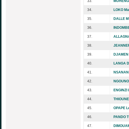
33.
MUHENGE
34.
LOKO Mat
35.
DALLE M
36.
INDOMBE
37.
ALLAGNA
38.
JEANNER
39.
DJAMEN J
40.
LANGA Di
41.
NSANAN 
42.
NGOUNOU
43.
ENGINZI 
44.
THIOUNE
45.
OPAPE Le
46.
PANDO T
47.
DIMOUAM