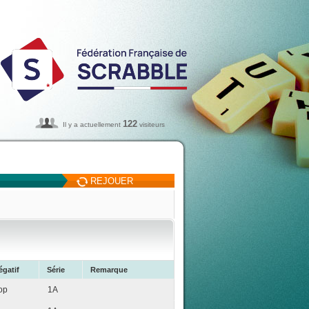
122
Il y a actuellement
visiteurs
REJOUER
égatif
Série
Remarque
op
1A