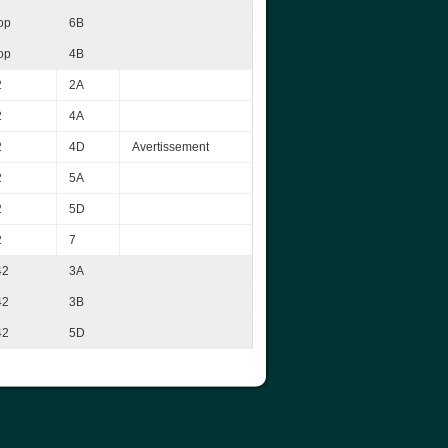
op
6B
op
4B
2
2A
2
4A
2
4D
Avertissement
2
5A
2
5D
2
7
42
3A
42
3B
42
5D