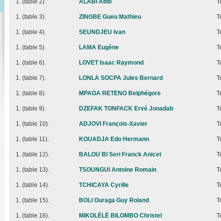
1. (table 2).
ALABI Abib
T
1. (table 3).
ZINGBE Gueu Mathieu
T
1. (table 4).
SEUNDJEU Ivan
T
1. (table 5).
LAMA Eugène
T
1. (table 6).
LOVET Isaac Raymond
T
1. (table 7).
LONLA SOCPA Jules Bernard
T
1. (table 8).
MPAGA RETENO Belphégore
T
1. (table 9).
DZEFAK TONFACK Ervé Jonadab
T
1. (table 10).
ADJOVI François-Xavier
T
1. (table 11).
KOUADJA Edo Hermann
T
1. (table 12).
BALOU BI Seri Franck Anicet
T
1. (table 13).
TSOUNGUI Antoine Romain
T
1. (table 14).
TCHICAYA Cyrille
T
1. (table 15).
BOLI Ouraga Guy Roland
T
1. (table 16).
MIKOLÉLÉ BILOMBO Christel
T