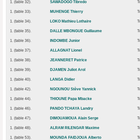
1. (table 32).
SAWADOGO Tibredo
T
1. (table 33).
MUHENGE Thierry
T
1. (table 34).
LOKO Mathieu Lothaire
T
1. (table 35).
DALLE MBONGUE Guillaume
T
1. (table 36).
INDOMBE Junior
T
1. (table 37).
ALLAGNAT Lionel
T
1. (table 38).
JEANNERET Patrice
T
1. (table 39).
DJAMEN Juliot Arol
T
1. (table 40).
LANGA Didier
T
1. (table 42).
NGOUNOU Stève Yannick
T
1. (table 44).
THIOUNE Papa Mbacke
T
1. (table 46).
PANDO TCHAYA Landry
T
1. (table 47).
DIMOUAMOUA Alain Serge
T
1. (table 48).
ALRAM RILENGAR Maxime
T
1. (table 53).
MOUNDA FAIDJOUA Alberto
T