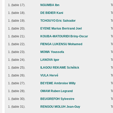
1. (table 17).
NGUMBA Ibn
T
1. (table 18).
DE BIDIER Kani
T
1. (table 19).
TCHOUYO Eric Salvador
T
1. (table 20).
EYENE Marius Bertrand Joel
T
1. (table 21).
KOUBA-MATOURIDI Briny-Oscar
T
1. (table 22).
FIENGA LUKENSU Mohamed
T
1. (table 23).
MOWA Youssofa
T
1. (table 24).
LANOVA Igor
T
1. (table 25).
ILAGOU REKAWE Schélick
T
1. (table 26).
VULA Hervé
T
1. (table 27).
BEYEME Ambroise Willy
T
1. (table 28).
OMAM Ruben Legrand
T
1. (table 30).
BEUGREFOH Sylvestre
T
1. (table 31).
RENGOU MOLUH Jean-Guy
T