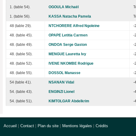
1. (table 54).
OGOULA Michaël
T
1. (table 56).
KASSA Natacha Pamela
T
48 (table 29).
NTCHORERE Alfred Ngoleine
-
48. (table 45).
OPAPE Letitia Carmen
-
48. (table 49).
ONDOA Serge Gaston
-
48. (table 50).
MENGUE Lauretta Ivy
-
48. (table 52).
IVENE NKOMBE Rodrigue
-
48. (table 55).
DOSSOL Manasse
-
54 (table 41).
NSANAN Vidal
-
54. (table 43).
ENGINZI Lionel
-
54. (table 51).
KIMTOLGAR Abdelkrim
-
Accueil
|
Contact
|
Plan du site
|
Mentions légales
|
Crédits