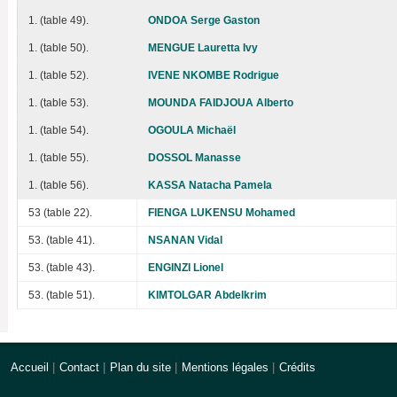
1. (table 49).
ONDOA Serge Gaston
1. (table 50).
MENGUE Lauretta Ivy
1. (table 52).
IVENE NKOMBE Rodrigue
1. (table 53).
MOUNDA FAIDJOUA Alberto
1. (table 54).
OGOULA Michaël
1. (table 55).
DOSSOL Manasse
1. (table 56).
KASSA Natacha Pamela
53 (table 22).
FIENGA LUKENSU Mohamed
53. (table 41).
NSANAN Vidal
53. (table 43).
ENGINZI Lionel
53. (table 51).
KIMTOLGAR Abdelkrim
Accueil
|
Contact
|
Plan du site
|
Mentions légales
|
Crédits