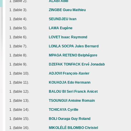
1. (table 2).
ALABI Abib
1. (table 3).
ZINGBE Gueu Mathieu
1. (table 4).
SEUNDJEU Ivan
1. (table 5).
LAMA Eugène
1. (table 6).
LOVET Isaac Raymond
1. (table 7).
LONLA SOCPA Jules Bernard
1. (table 8).
MPAGA RETENO Belphégore
1. (table 9).
DZEFAK TONFACK Ervé Jonadab
1. (table 10).
ADJOVI François-Xavier
1. (table 11).
KOUADJA Edo Hermann
1. (table 12).
BALOU BI Seri Franck Anicet
1. (table 13).
TSOUNGUI Antoine Romain
1. (table 14).
TCHICAYA Cyrille
1. (table 15).
BOLI Ouraga Guy Roland
1. (table 16).
MIKOLÉLÉ BILOMBO Christel