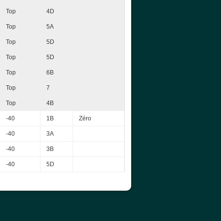
Top
4D
Top
5A
Top
5D
Top
5D
Top
6B
Top
7
Top
4B
-40
1B
Zéro
-40
3A
-40
3B
-40
5D