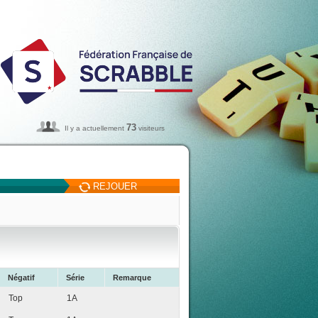
73
Il y a actuellement
visiteurs
REJOUER
Négatif
Série
Remarque
Top
1A