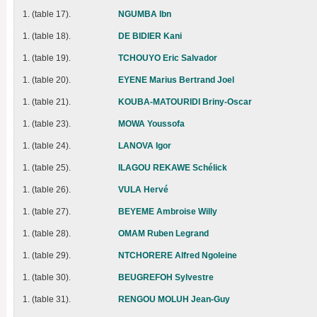
1. (table 17).
NGUMBA Ibn
1. (table 18).
DE BIDIER Kani
1. (table 19).
TCHOUYO Eric Salvador
1. (table 20).
EYENE Marius Bertrand Joel
1. (table 21).
KOUBA-MATOURIDI Briny-Oscar
1. (table 23).
MOWA Youssofa
1. (table 24).
LANOVA Igor
1. (table 25).
ILAGOU REKAWE Schélick
1. (table 26).
VULA Hervé
1. (table 27).
BEYEME Ambroise Willy
1. (table 28).
OMAM Ruben Legrand
1. (table 29).
NTCHORERE Alfred Ngoleine
1. (table 30).
BEUGREFOH Sylvestre
1. (table 31).
RENGOU MOLUH Jean-Guy