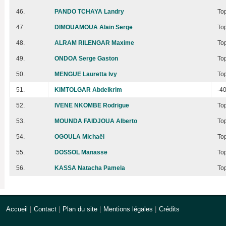
46.
PANDO TCHAYA Landry
To
47.
DIMOUAMOUA Alain Serge
To
48.
ALRAM RILENGAR Maxime
To
49.
ONDOA Serge Gaston
To
50.
MENGUE Lauretta Ivy
To
51.
KIMTOLGAR Abdelkrim
-4
52.
IVENE NKOMBE Rodrigue
To
53.
MOUNDA FAIDJOUA Alberto
To
54.
OGOULA Michaël
To
55.
DOSSOL Manasse
To
56.
KASSA Natacha Pamela
To
Accueil
|
Contact
|
Plan du site
|
Mentions légales
|
Crédits