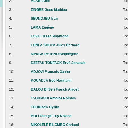
2.
ALABI Abib
To
3.
ZINGBE Gueu Mathieu
To
4.
SEUNDJEU Ivan
To
5.
LAMA Eugène
To
6.
LOVET Isaac Raymond
To
7.
LONLA SOCPA Jules Bernard
To
8.
MPAGA RETENO Belphégore
To
9.
DZEFAK TONFACK Ervé Jonadab
To
10.
ADJOVI François-Xavier
To
11.
KOUADJA Edo Hermann
To
12.
BALOU BI Seri Franck Anicet
To
13.
TSOUNGUI Antoine Romain
To
14.
TCHICAYA Cyrille
To
15.
BOLI Ouraga Guy Roland
To
16.
MIKOLÉLÉ BILOMBO Christel
To