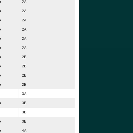
p
2A
p
2A
p
2A
p
2A
p
2A
p
2A
p
2B
p
2B
p
2B
p
2B
0
3A
p
3B
0
3B
p
3B
p
4A