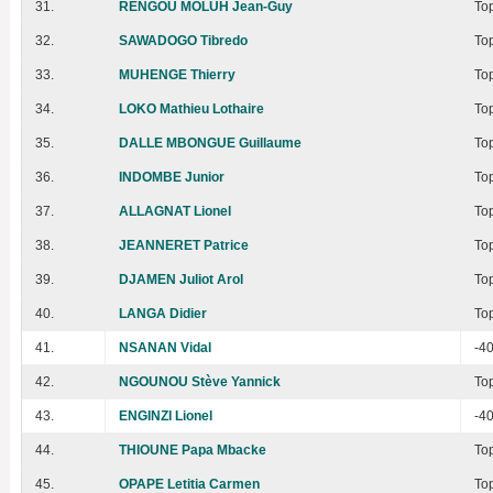
31.
RENGOU MOLUH Jean-Guy
To
32.
SAWADOGO Tibredo
To
33.
MUHENGE Thierry
To
34.
LOKO Mathieu Lothaire
To
35.
DALLE MBONGUE Guillaume
To
36.
INDOMBE Junior
To
37.
ALLAGNAT Lionel
To
38.
JEANNERET Patrice
To
39.
DJAMEN Juliot Arol
To
40.
LANGA Didier
To
41.
NSANAN Vidal
-4
42.
NGOUNOU Stève Yannick
To
43.
ENGINZI Lionel
-4
44.
THIOUNE Papa Mbacke
To
45.
OPAPE Letitia Carmen
To