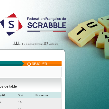
117
Il y a actuellement
visiteurs
REJOUER
os de table
atif
Série
Remarque
p
1A