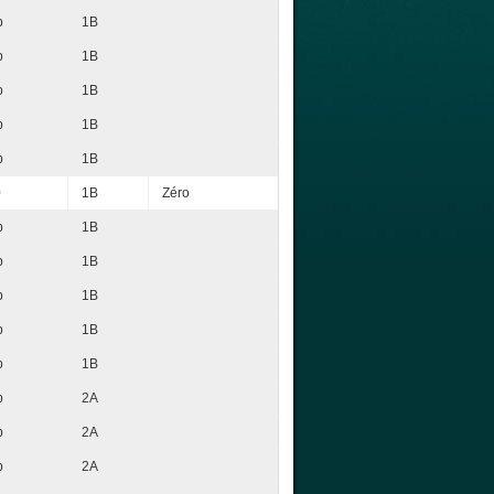
p
1B
p
1B
p
1B
p
1B
p
1B
0
1B
Zéro
p
1B
p
1B
p
1B
p
1B
p
1B
p
2A
p
2A
p
2A