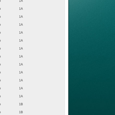
p
1A
p
1A
p
1A
p
1A
p
1A
p
1A
p
1A
p
1A
p
1A
p
1A
p
1A
p
1A
p
1A
p
1B
p
1B