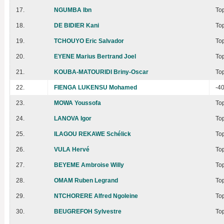
17.
NGUMBA Ibn
To
18.
DE BIDIER Kani
To
19.
TCHOUYO Eric Salvador
To
20.
EYENE Marius Bertrand Joel
To
21.
KOUBA-MATOURIDI Briny-Oscar
To
22.
FIENGA LUKENSU Mohamed
-4
23.
MOWA Youssofa
To
24.
LANOVA Igor
To
25.
ILAGOU REKAWE Schélick
To
26.
VULA Hervé
To
27.
BEYEME Ambroise Willy
To
28.
OMAM Ruben Legrand
To
29.
NTCHORERE Alfred Ngoleine
To
30.
BEUGREFOH Sylvestre
To