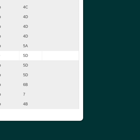
p
4C
p
4D
p
4D
p
4D
p
5A
0
5D
p
5D
p
5D
p
6B
p
7
p
4B