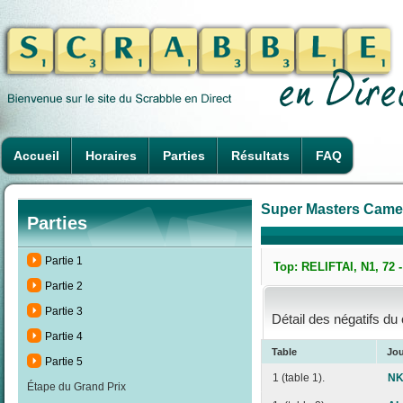
Accueil
Horaires
Parties
Résultats
FAQ
Super Masters Camero
Parties
Partie 1
Top: RELIFTAI, N1, 72 
Partie 2
Partie 3
Détail des négatifs du
Partie 4
Table
Jo
Partie 5
1 (table 1).
NK
Étape du Grand Prix