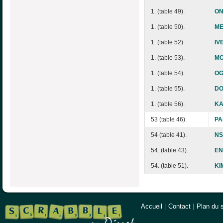
1. (table 49).
ON
1. (table 50).
ME
1. (table 52).
IV
1. (table 53).
MO
1. (table 54).
OG
1. (table 55).
DO
1. (table 56).
KA
53 (table 46).
PA
54 (table 41).
NS
54. (table 43).
EN
54. (table 51).
KI
Accueil
|
Contact
|
Plan du s