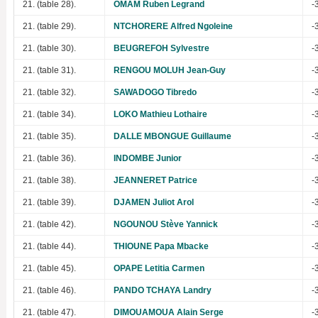
21. (table 28).
OMAM Ruben Legrand
-
21. (table 29).
NTCHORERE Alfred Ngoleine
-
21. (table 30).
BEUGREFOH Sylvestre
-
21. (table 31).
RENGOU MOLUH Jean-Guy
-
21. (table 32).
SAWADOGO Tibredo
-
21. (table 34).
LOKO Mathieu Lothaire
-
21. (table 35).
DALLE MBONGUE Guillaume
-
21. (table 36).
INDOMBE Junior
-
21. (table 38).
JEANNERET Patrice
-
21. (table 39).
DJAMEN Juliot Arol
-
21. (table 42).
NGOUNOU Stève Yannick
-
21. (table 44).
THIOUNE Papa Mbacke
-
21. (table 45).
OPAPE Letitia Carmen
-
21. (table 46).
PANDO TCHAYA Landry
-
21. (table 47).
DIMOUAMOUA Alain Serge
-