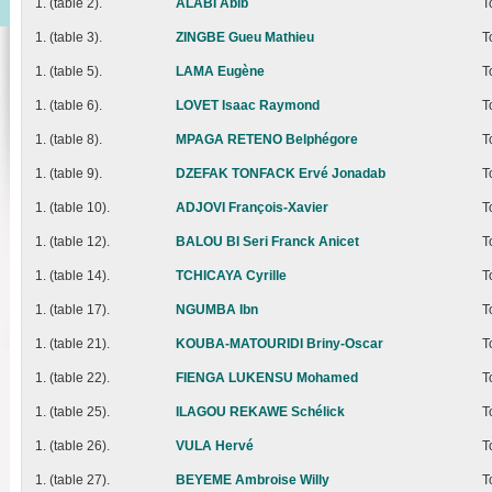
1. (table 2).
ALABI Abib
T
1. (table 3).
ZINGBE Gueu Mathieu
T
1. (table 5).
LAMA Eugène
T
1. (table 6).
LOVET Isaac Raymond
T
1. (table 8).
MPAGA RETENO Belphégore
T
1. (table 9).
DZEFAK TONFACK Ervé Jonadab
T
1. (table 10).
ADJOVI François-Xavier
T
1. (table 12).
BALOU BI Seri Franck Anicet
T
1. (table 14).
TCHICAYA Cyrille
T
1. (table 17).
NGUMBA Ibn
T
1. (table 21).
KOUBA-MATOURIDI Briny-Oscar
T
1. (table 22).
FIENGA LUKENSU Mohamed
T
1. (table 25).
ILAGOU REKAWE Schélick
T
1. (table 26).
VULA Hervé
T
1. (table 27).
BEYEME Ambroise Willy
T