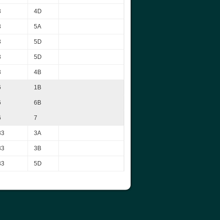
3
4D
3
5A
3
5D
3
5D
3
4B
6
1B
6
6B
6
7
33
3A
33
3B
33
5D