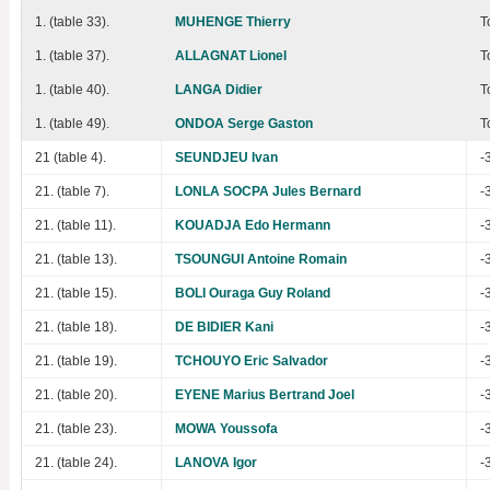
1. (table 33).
MUHENGE Thierry
T
1. (table 37).
ALLAGNAT Lionel
T
1. (table 40).
LANGA Didier
T
1. (table 49).
ONDOA Serge Gaston
T
21 (table 4).
SEUNDJEU Ivan
-
21. (table 7).
LONLA SOCPA Jules Bernard
-
21. (table 11).
KOUADJA Edo Hermann
-
21. (table 13).
TSOUNGUI Antoine Romain
-
21. (table 15).
BOLI Ouraga Guy Roland
-
21. (table 18).
DE BIDIER Kani
-
21. (table 19).
TCHOUYO Eric Salvador
-
21. (table 20).
EYENE Marius Bertrand Joel
-
21. (table 23).
MOWA Youssofa
-
21. (table 24).
LANOVA Igor
-