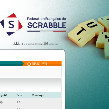
108
Il y a actuellement
visiteurs
REJOUER
égatif
Série
Remarque
op
1A