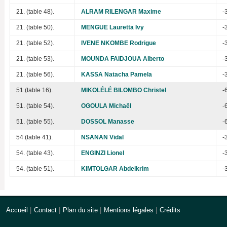
21. (table 48).
ALRAM RILENGAR Maxime
-
21. (table 50).
MENGUE Lauretta Ivy
-
21. (table 52).
IVENE NKOMBE Rodrigue
-
21. (table 53).
MOUNDA FAIDJOUA Alberto
-
21. (table 56).
KASSA Natacha Pamela
-
51 (table 16).
MIKOLÉLÉ BILOMBO Christel
-
51. (table 54).
OGOULA Michaël
-
51. (table 55).
DOSSOL Manasse
-
54 (table 41).
NSANAN Vidal
-
54. (table 43).
ENGINZI Lionel
-
54. (table 51).
KIMTOLGAR Abdelkrim
-
Accueil
|
Contact
|
Plan du site
|
Mentions légales
|
Crédits