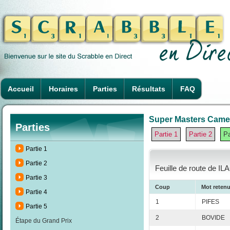
Accueil
Horaires
Parties
Résultats
FAQ
Super Masters Camero
Parties
Partie 1
Partie 2
Pa
Partie 1
Partie 2
Feuille de route de I
Partie 3
Coup
Mot reten
Partie 4
1
PIFES
Partie 5
2
BOVIDE
Étape du Grand Prix