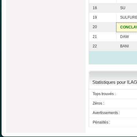
18
SU
19
SULFUR
20
CONCLA
21
DAW
22
BANI
Statistiques pour IL
Tops trouvés :
Zéros :
Avertissements :
Pénalités :