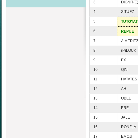
3
DIGNIT(E
4
SITUEZ
5
TUTOYAT
6
REPUE
7
AIMERIE
8
(P)LOUK
9
EX
10
QIN
11
HATATES
12
AH
13
OBEL
14
ERE
15
JALE
16
RONFLA
17
EMOJI