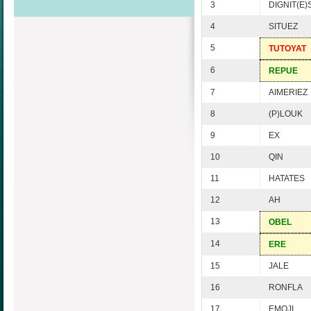
3
DIGNIT(E)
4
SITUEZ
5
TUTOYAT
6
REPUE
7
AIMERIEZ
8
(P)LOUK
9
EX
10
QIN
11
HATATES
12
AH
13
OBEL
14
ERE
15
JALE
16
RONFLA
17
EMOJI