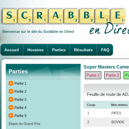
Accueil
Horaires
Parties
Résultats
FAQ
Super Masters Camero
Parties
Partie 1
Partie 2
Pa
Partie 1
Partie 2
Feuille de route de AD
Partie 3
Coup
Mot retenu
Partie 4
1
PIFES
Partie 5
2
BOVIDE
Étape du Grand Prix