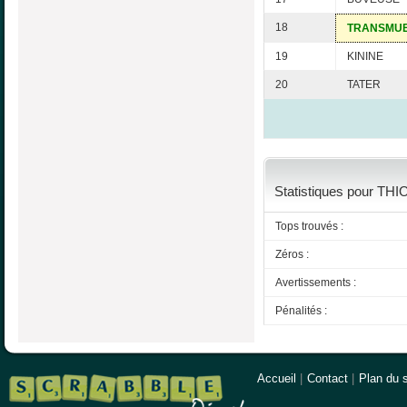
18
TRANSMU
19
KININE
20
TATER
Statistiques pour THI
Tops trouvés :
Zéros :
Avertissements :
Pénalités :
Accueil
|
Contact
|
Plan du s