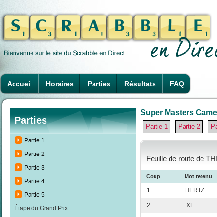
Accueil
Horaires
Parties
Résultats
FAQ
Super Masters Camero
Parties
Partie 1
Partie 2
Pa
Partie 1
Partie 2
Feuille de route de T
Partie 3
Coup
Mot retenu
Partie 4
1
HERTZ
Partie 5
2
IXE
Étape du Grand Prix