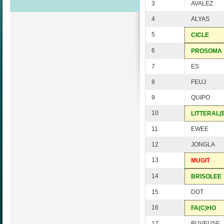
3
AVALEZ
4
ALYAS
5
CICLE
6
PROSOMA
7
ES
8
FEUJ
9
QUIPO
10
LITTERAL(
11
EWEE
12
JONGLA
13
MUGIT
14
BRISOLEE
15
DOT
16
FA(C)HO
17
BUVEUSE