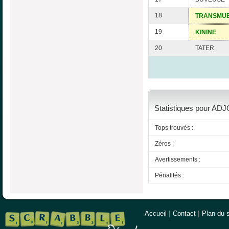
18
TRANSMU
19
KININE
20
TATER
Statistiques pour ADJO
Tops trouvés :
Zéros :
Avertissements :
Pénalités :
Accueil
|
Contact
|
Plan du s