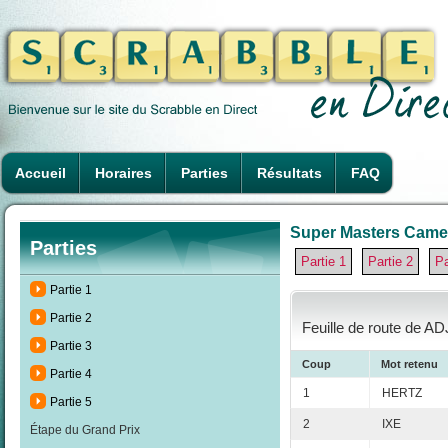
Accueil
Horaires
Parties
Résultats
FAQ
Super Masters Camero
Parties
Partie 1
Partie 2
Pa
Partie 1
Partie 2
Feuille de route de AD
Partie 3
Coup
Mot retenu
Partie 4
1
HERTZ
Partie 5
2
IXE
Étape du Grand Prix