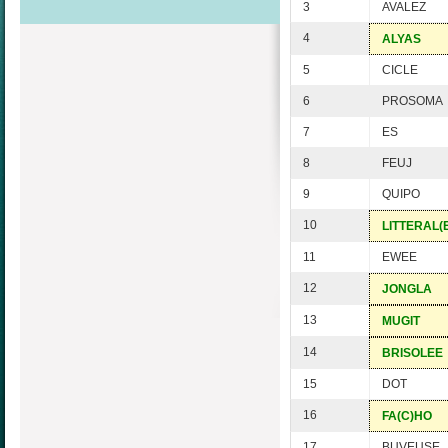
3
AVALEZ
4
ALYAS
5
CICLE
6
PROSOMA
7
ES
8
FEUJ
9
QUIPO
10
LITTERAL(
11
EWEE
12
JONGLA
13
MUGIT
14
BRISOLEE
15
DOT
16
FA(C)HO
17
BUVEUSE