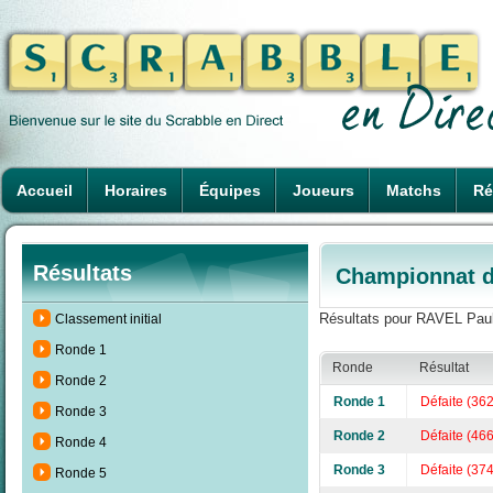
Accueil
Horaires
Équipes
Joueurs
Matchs
Ré
Résultats
Championnat d
Résultats pour RAVEL Paul 
Classement initial
Ronde 1
Ronde
Résultat
Ronde 2
Ronde 1
Défaite (36
Ronde 3
Ronde 2
Défaite (46
Ronde 4
Ronde 3
Défaite (37
Ronde 5