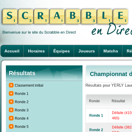
Accueil
Horaires
Équipes
Joueurs
Matchs
Ré
Résultats
Championnat d
Résultats pour YERLY Laure
Classement initial
Ronde 1
Ronde
Résultat
Ronde 2
Ronde 3
Défaite (410
Ronde 1
460)
Ronde 4
Ronde 5
Défaite (382
Ronde 2