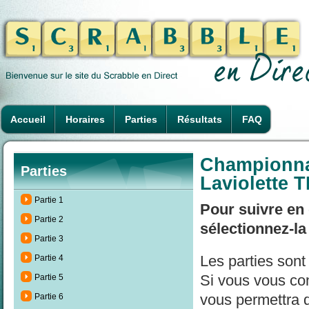
Accueil
Horaires
Parties
Résultats
FAQ
Championna
Parties
Laviolette 
Partie 1
Pour suivre en 
Partie 2
sélectionnez-la
Partie 3
Les parties son
Partie 4
Si vous vous con
Partie 5
vous permettra d
Partie 6