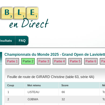
sultats
FAQ
Championnats du Monde 2025 - Grand Open de Laviolette
Partie 1
Partie 2
Partie 3
Partie 4
Partie 5
Partie 6
Pa
Feuille de route de GIRARD Christine (table 63, série 4A)
Coup
Mot retenu
Score
Né
1
LISTEAU
66
T
2
OJIBWA
32
T