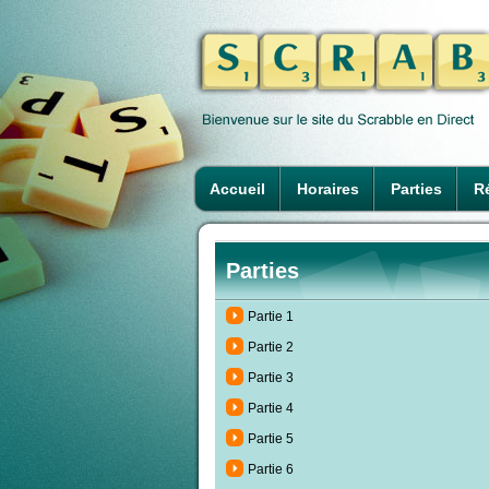
Accueil
Horaires
Parties
Ré
Parties
Partie 1
Partie 2
Partie 3
Partie 4
Partie 5
Partie 6