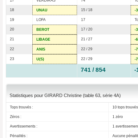
17
VERDIRAS
74
T
18
15 / 18
UNAU
-3
19
LOFA
17
T
20
17 / 20
BEROT
-3
21
21 / 27
LIBAGE
-6
22
22 / 29
ANIS
-7
23
22 / 29
U(S)
-7
741 / 854
-
Statistiques pour GIRARD Christine (table 63, série 4A)
Tops trouvés :
10 tops trouvés
Zéros :
1 zéro
Avertissements :
1 avertissemen
Pénalités :
Aucune pénalit