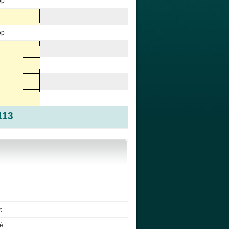
op
op
113
t
é.