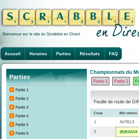
Accueil
Horaires
Parties
Résultats
FAQ
Championnats du Mon
Parties
Partie 1
Partie 2
Pa
Partie 1
Partie 2
Feuille de route de GI
Partie 3
Coup
Mot retenu
Partie 4
1
AUTELS
Partie 5
2
(B)EGAYA
Partie 6