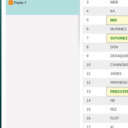
3
WEB
Partie 7
4
KA
5
MOI
6
MURIMES
7
SUTURIEZ
8
DON
9
DESAQUE
10
CHAINON
11
JADES
12
PARVIENS
13
PERCUTA
14
HE
15
FEZ
16
FLOT
17
XI