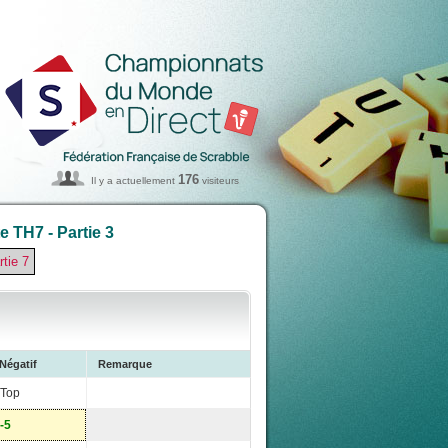
176
Il y a actuellement
visiteurs
 TH7 - Partie 3
rtie 7
Négatif
Remarque
Top
-5