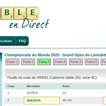
sultats
FAQ
Championnats du Monde 2025 - Grand Open de Laviolette
Partie 1
Partie 2
Partie 3
Partie 4
Partie 5
Partie 6
Pa
Feuille de route de VINKEL Catherine (table 262, série 4C)
Coup
Mot retenu
Score
1
AUTELS
14
2
45 / 50
(B)EGAYA