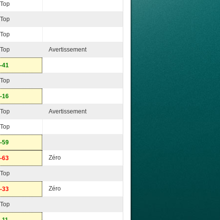
Top
Top
Top
Top
Avertissement
-41
Top
-16
Top
Avertissement
Top
-59
Zéro
-63
Top
Zéro
-33
Top