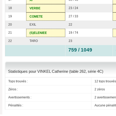
XI
18
23 / 24
VERBE
19
27 / 33
COMETE
20
EXIL
22
21
19 / 74
(S)ELENIEE
22
TARO
23
759 / 1049
Statistiques pour VINKEL Catherine (table 262, série 4C)
Tops trouvés :
12 tops trouvés
Zéros :
2 zéros
Avertissements :
2 avertissemen
Pénalités :
Aucune pénalit