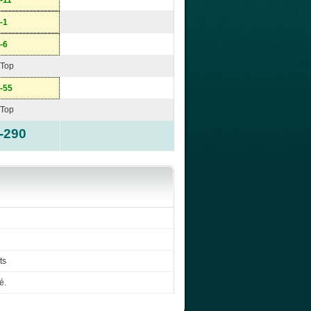
-11
-1
-6
Top
-55
Top
-290
ts
é.