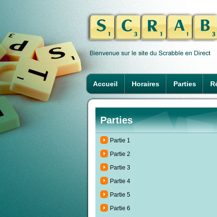
Accueil
Horaires
Parties
Ré
Parties
Partie 1
Partie 2
Partie 3
Partie 4
Partie 5
Partie 6