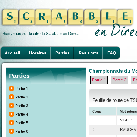
Accueil
Horaires
Parties
Résultats
FAQ
Championnats du Mon
Parties
Partie 1
Partie 2
Pa
Partie 1
Partie 2
Feuille de route de T
Partie 3
Coup
Mot reten
Partie 4
1
VISEES
Partie 5
2
RAUCHA
Partie 6