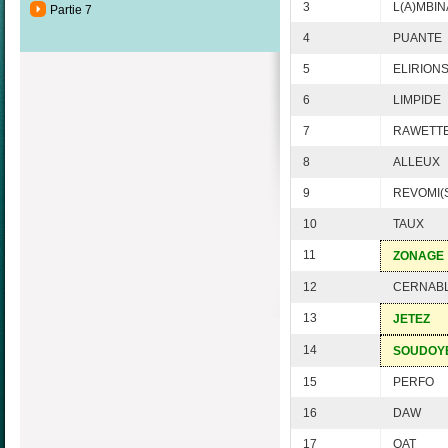
3
L(A)MBIN
Partie 7
4
PUANTE
5
ELIRION
6
LIMPIDE
7
RAWETT
8
ALLEUX
9
REVOMI(
10
TAUX
11
ZONAGE
12
CERNAB
13
JETEZ
14
SOUDOY
15
PERFO
16
DAW
17
QAT