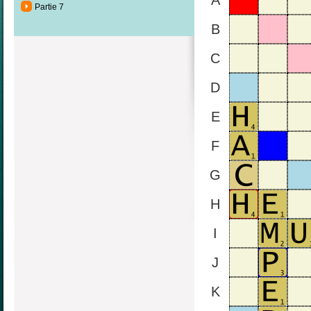
A
Partie 7
B
C
D
E
F
G
H
I
J
K