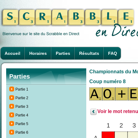
Accueil
Horaires
Parties
Résultats
FAQ
Championnats du Mon
Parties
Coup numéro 8
Partie 1
Partie 2
Partie 3
Voir le mot retenu
Partie 4
Partie 5
1
2
3
Partie 6