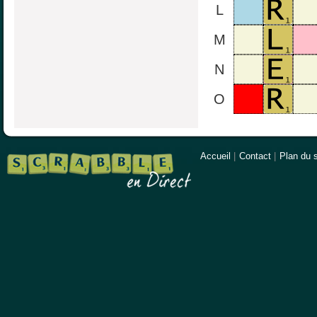
L
M
N
O
Accueil
|
Contact
|
Plan du s