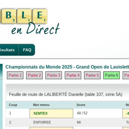
sultats
FAQ
Championnats du Monde 2025 - Grand Open de Laviolette
Partie 1
Partie 2
Partie 3
Partie 4
Partie 5
Partie 6
Pa
Feuille de route de LALIBERTÉ Danielle (table 107, série 5A)
Coup
Mot retenu
Score
Né
1
48 / 52
SEMTEX
-
2
ENFOIREE
86
T