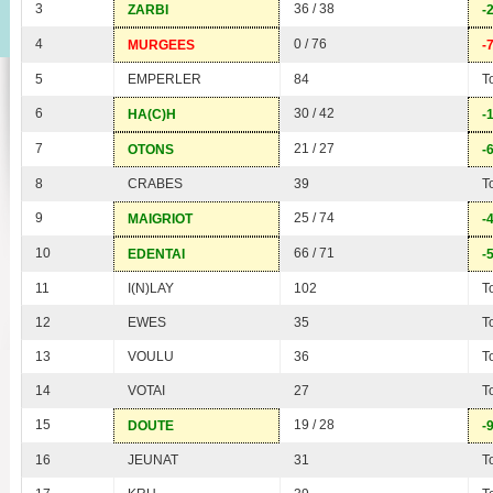
3
36 / 38
ZARBI
-
4
0 / 76
MURGEES
-
5
EMPERLER
84
T
6
30 / 42
HA(C)H
-
7
21 / 27
OTONS
-
8
CRABES
39
T
9
25 / 74
MAIGRIOT
-
10
66 / 71
EDENTAI
-
11
I(N)LAY
102
T
12
EWES
35
T
13
VOULU
36
T
14
VOTAI
27
T
15
19 / 28
DOUTE
-
16
JEUNAT
31
T