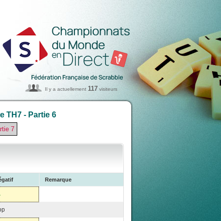
117
Il y a actuellement
visiteurs
 TH7 - Partie 6
rtie 7
gatif
Remarque
4
op