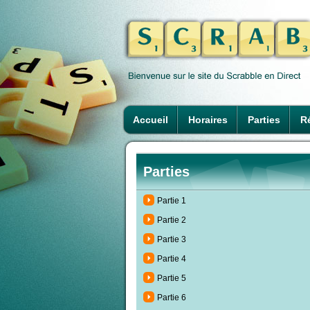
Accueil
Horaires
Parties
Ré
Parties
Partie 1
Partie 2
Partie 3
Partie 4
Partie 5
Partie 6