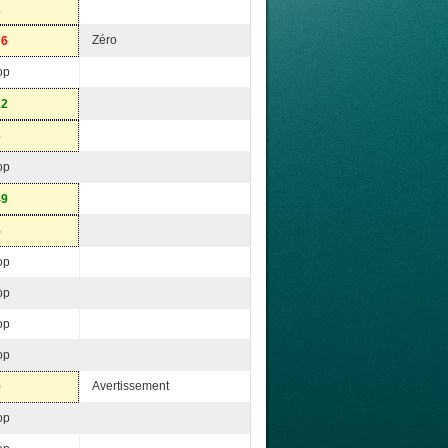
2
Zéro
76
op
12
6
op
49
5
op
op
op
op
Avertissement
9
op