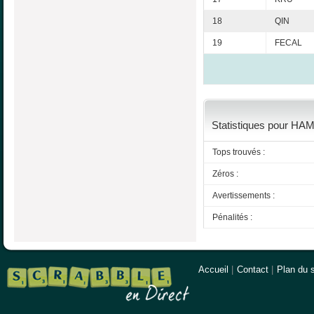
18
QIN
19
FECAL
Statistiques pour HAME
Tops trouvés :
Zéros :
Avertissements :
Pénalités :
Accueil
|
Contact
|
Plan du s