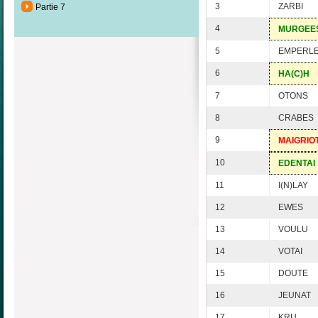
3
ZARBI
Partie 7
4
MURGEE
5
EMPERL
6
HA(C)H
7
OTONS
8
CRABES
9
MAIGRIO
10
EDENTAI
11
I(N)LAY
12
EWES
13
VOULU
14
VOTAI
15
DOUTE
16
JEUNAT
17
KRU