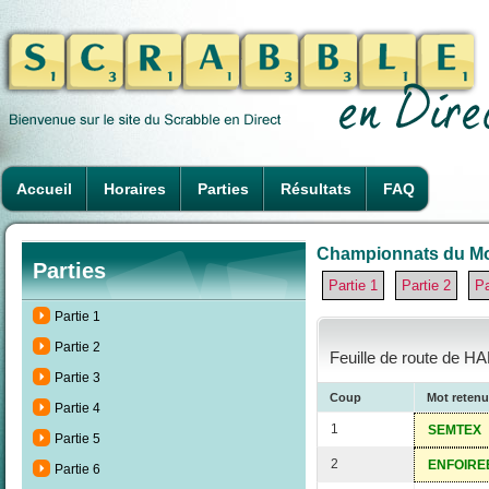
Accueil
Horaires
Parties
Résultats
FAQ
Championnats du Mon
Parties
Partie 1
Partie 2
Pa
Partie 1
Partie 2
Feuille de route de HA
Partie 3
Coup
Mot retenu
Partie 4
1
SEMTEX
Partie 5
2
ENFOIRE
Partie 6