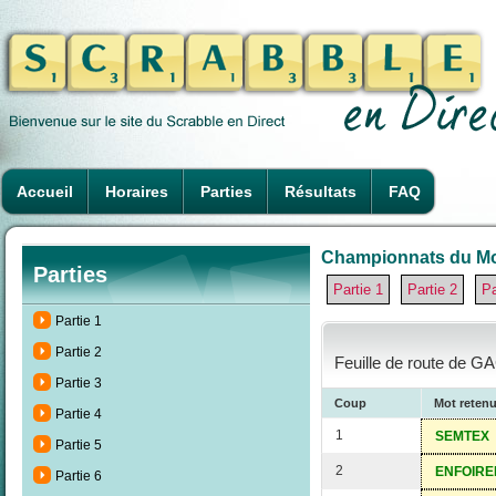
Accueil
Horaires
Parties
Résultats
FAQ
Championnats du Mon
Parties
Partie 1
Partie 2
Pa
Partie 1
Partie 2
Feuille de route de G
Partie 3
Coup
Mot reten
Partie 4
1
SEMTEX
Partie 5
2
ENFOIRE
Partie 6