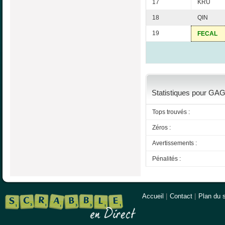
17
KRU
18
QIN
19
FECAL
Statistiques pour GAG
Tops trouvés :
Zéros :
Avertissements :
Pénalités :
Accueil
|
Contact
|
Plan du s