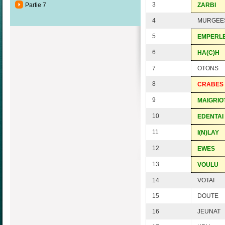
3
Partie 7
ZARBI
4
MURGEE
5
EMPERL
6
HA(C)H
7
OTONS
8
CRABES
9
MAIGRIO
10
EDENTAI
11
I(N)LAY
12
EWES
13
VOULU
14
VOTAI
15
DOUTE
16
JEUNAT