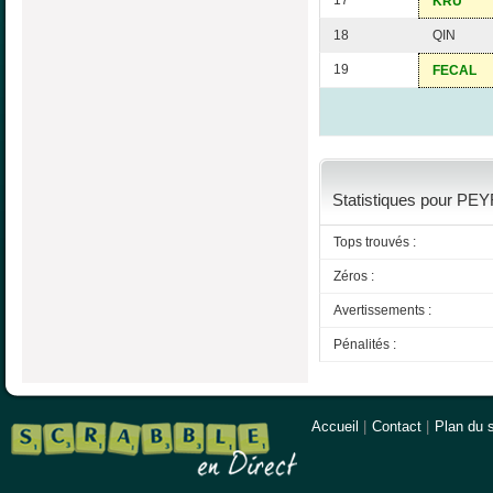
17
KRU
18
QIN
19
FECAL
Statistiques pour PEY
Tops trouvés :
Zéros :
Avertissements :
Pénalités :
Accueil
|
Contact
|
Plan du s