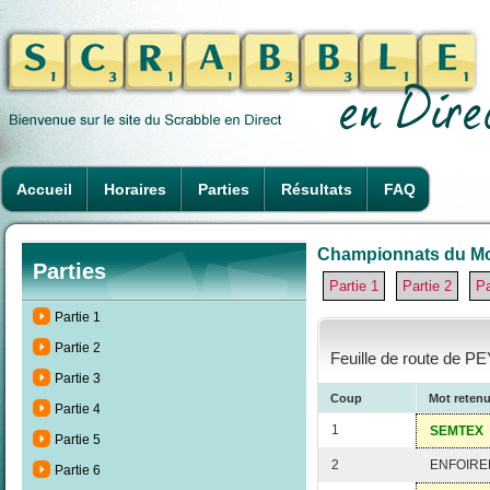
Accueil
Horaires
Parties
Résultats
FAQ
Championnats du Mon
Parties
Partie 1
Partie 2
Pa
Partie 1
Partie 2
Feuille de route de P
Partie 3
Coup
Mot reten
Partie 4
1
SEMTEX
Partie 5
2
ENFOIRE
Partie 6