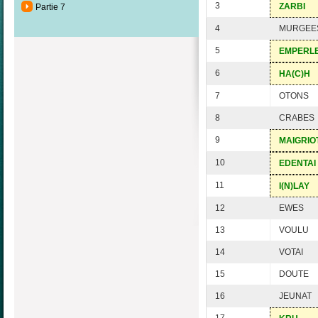
3
ZARBI
Partie 7
4
MURGEE
5
EMPERL
6
HA(C)H
7
OTONS
8
CRABES
9
MAIGRIO
10
EDENTAI
11
I(N)LAY
12
EWES
13
VOULU
14
VOTAI
15
DOUTE
16
JEUNAT