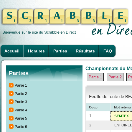
Accueil
Horaires
Parties
Résultats
FAQ
Championnats du Mon
Parties
Partie 1
Partie 2
Pa
Partie 1
Partie 2
Feuille de route de B
Partie 3
Coup
Mot retenu
Partie 4
1
SEMTEX
Partie 5
2
ENFOIRE
Partie 6