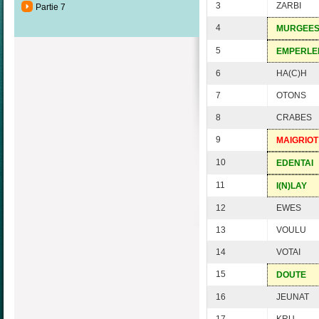
3
ZARBI
Partie 7
4
MURGEE
5
EMPERLE
6
HA(C)H
7
OTONS
8
CRABES
9
MAIGRIOT
10
EDENTAI
11
I(N)LAY
12
EWES
13
VOULU
14
VOTAI
15
DOUTE
16
JEUNAT