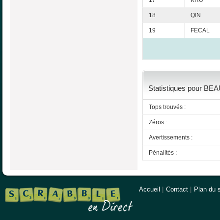
17
KRU
18
QIN
19
FECAL
Statistiques pour BEA
Tops trouvés :
Zéros :
Avertissements :
Pénalités :
Accueil
|
Contact
|
Plan du s